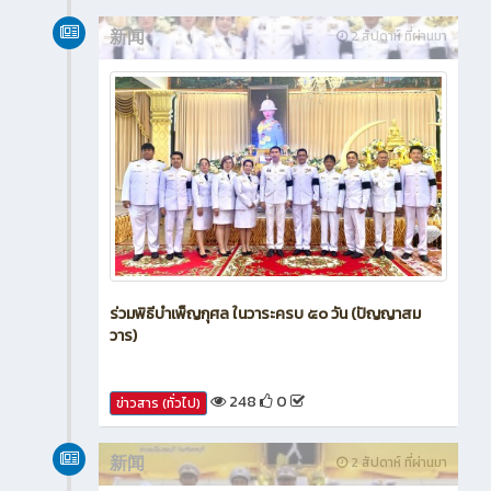
กรกฎาคม 2026
新闻
2 สัปดาห์ ที่ผ่านมา
ร่วมพิธีบำเพ็ญกุศล ในวาระครบ ๕๐ วัน (ปัญญาสม
วาร)
248
0
ข่าวสาร (ทั่วไป)