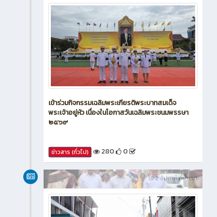
新闻
2 สัปดาห์ ที่ผ่านมา
เข้าร่วมกิจกรรมเฉลิมพระเกียรติพระบาทสมเด็จ
พระเจ้าอยู่หัว เนื่องในโอกาสวันเฉลิมพระชนมพรรษา
๒๕๖๙
280
0
ข่าวสาร (ทั่วไป)
新闻
2 สัปดาห์ ที่ผ่านมา