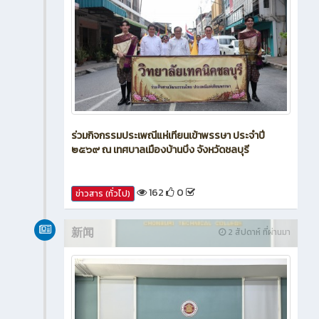
ร่วมกิจกรรมประเพณีแห่เทียนเข้าพรรษา ประจำปี
๒๕๖๙ ณ เทศบาลเมืองบ้านบึง จังหวัดชลบุรี
162
0
ข่าวสาร (ทั่วไป)
新闻
2 สัปดาห์ ที่ผ่านมา