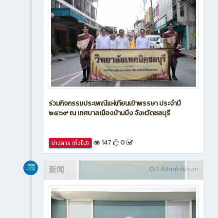
ร่วมกิจกรรมประเพณีแห่เทียนเข้าพรรษา ประจำปี
๒๕๖๙ ณ เทศบาลเมืองบ้านบึง จังหวัดชลบุรี
147
0
ข่าวสาร (ทั่วไป)
新闻
2 สัปดาห์ ที่ผ่านมา