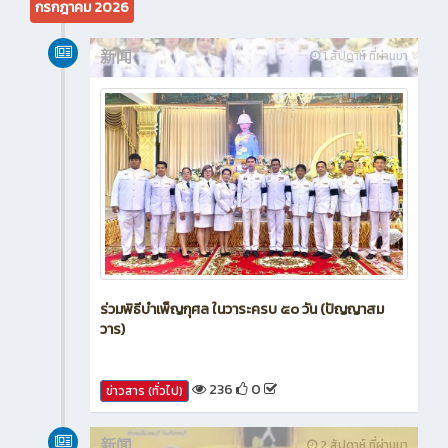
กรกฎาคม 2026
新闻
1 สัปดาห์ ที่ผ่านมา
ร่วมพิธีบำเพ็ญกุศล ในวาระครบ ๕๐ วัน (ปัญญาสม
วาร)
236
0
ข่าวสาร (ทั่วไป)
新闻
2 สัปดาห์ ที่ผ่านมา