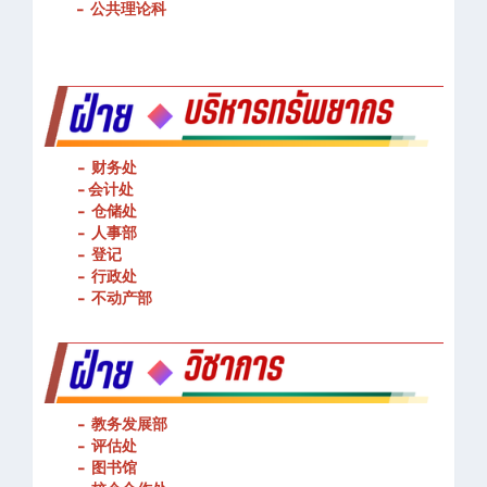
-
公共理论科
- 财务处
-
会计处
- 仓储处
- 人事部
- 登记
- 行政处
- 不动产部
- 教务发展部
- 评估处
- 图书馆