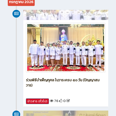
กรกฎาคม 2026
新闻
1 สัปดาห์ ที่ผ่านมา
ร่วมพิธีบำเพ็ญกุศล ในวาระครบ ๕๐ วัน (ปัญญาสม
วาร)
76
0
ข่าวสาร (ทั่วไป)
新闻
2 สัปดาห์ ที่ผ่านมา