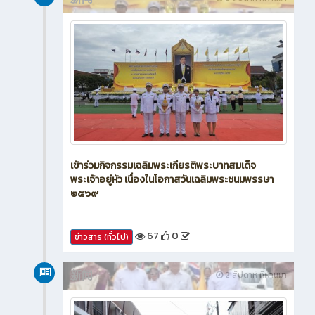
เข้าร่วมกิจกรรมเฉลิมพระเกียรติพระบาทสมเด็จ
พระเจ้าอยู่หัว เนื่องในโอกาสวันเฉลิมพระชนมพรรษา
๒๕๖๙
67
0
ข่าวสาร (ทั่วไป)
新闻
2 สัปดาห์ ที่ผ่านมา