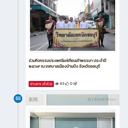
ร่วมกิจกรรมประเพณีแห่เทียนเข้าพรรษา ประจำปี
๒๕๖๙ ณ เทศบาลเมืองบ้านบึง จังหวัดชลบุรี
65
0
ข่าวสาร (ทั่วไป)
新闻
2 สัปดาห์ ที่ผ่านมา