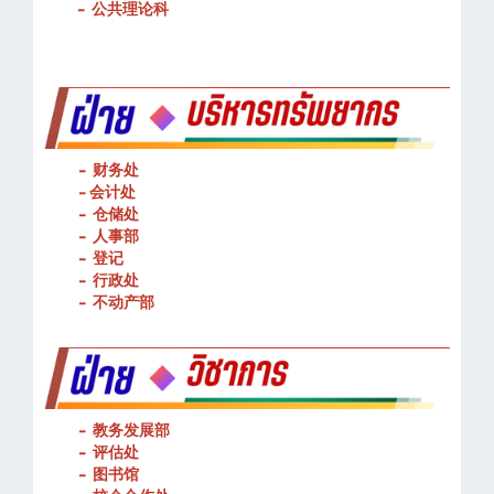
-
公共理论科
- 财务处
-
会计处
- 仓储处
- 人事部
- 登记
- 行政处
- 不动产部
- 教务发展部
- 评估处
- 图书馆