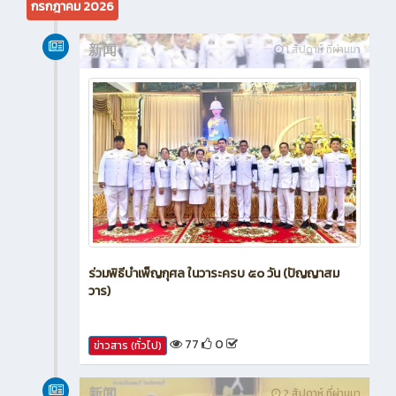
กรกฎาคม 2026
新闻
1 สัปดาห์ ที่ผ่านมา
ร่วมพิธีบำเพ็ญกุศล ในวาระครบ ๕๐ วัน (ปัญญาสม
วาร)
77
0
ข่าวสาร (ทั่วไป)