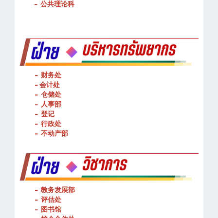
-
基本技能操作
-
公共理论科
- 财务处
-
会计处
- 仓储处
- 人事部
- 登记
- 行政处
- 不动产部
- 教务发展部
- 评估处