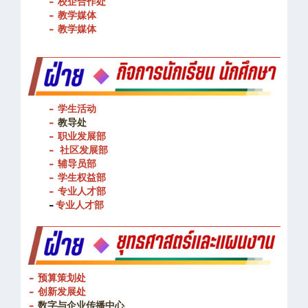
- 图书馆
- 校企合作处
- 教学媒体
- 教学媒体
- 学生活动
-
教导处
- 职业发展部
-
社区发展部
- 辅导员部
- 学生权益部
-
专业人才部
-
专业人才部
- 预算策划处