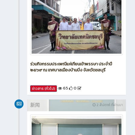
ร่วมกิจกรรมประเพณีแห่เทียนเข้าพรรษา ประจำปี
๒๕๖๙ ณ เทศบาลเมืองบ้านบึง จังหวัดชลบุรี
65
0
ข่าวสาร (ทั่วไป)
新闻
2 สัปดาห์ ที่ผ่านมา