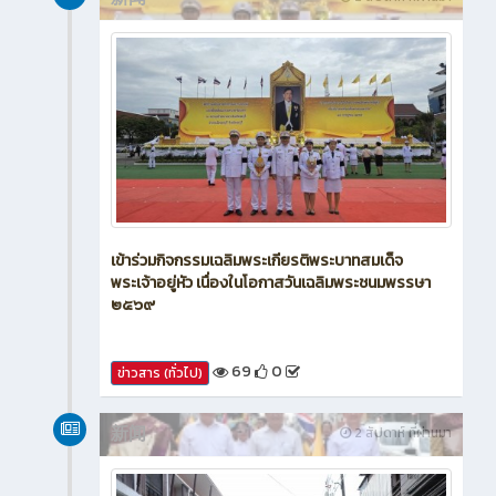
新闻
2 สัปดาห์ ที่ผ่านมา
เข้าร่วมกิจกรรมเฉลิมพระเกียรติพระบาทสมเด็จ
พระเจ้าอยู่หัว เนื่องในโอกาสวันเฉลิมพระชนมพรรษา
๒๕๖๙
69
0
ข่าวสาร (ทั่วไป)
新闻
2 สัปดาห์ ที่ผ่านมา