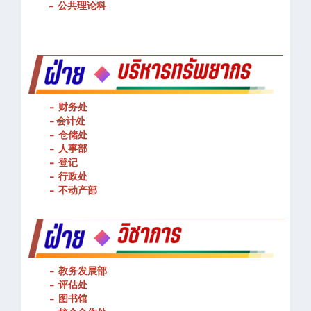
-
公共理论科
- 财务处
-
会计处
- 仓储处
- 人事部
- 登记
- 行政处
- 不动产部
- 教务发展部
- 评估处
- 图书馆