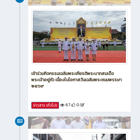
เข้าร่วมกิจกรรมเฉลิมพระเกียรติพระบาทสมเด็จ
พระเจ้าอยู่หัว เนื่องในโอกาสวันเฉลิมพระชนมพรรษา
๒๕๖๙
67
0
ข่าวสาร (ทั่วไป)
新闻
2 สัปดาห์ ที่ผ่านมา