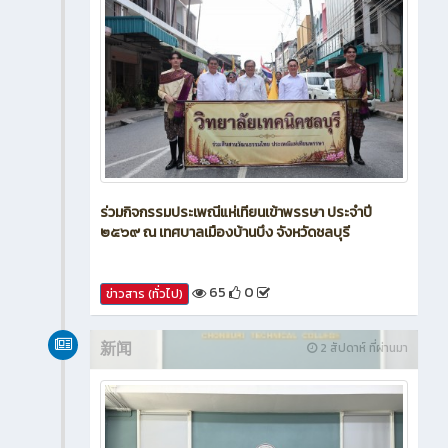
ร่วมกิจกรรมประเพณีแห่เทียนเข้าพรรษา ประจำปี
๒๕๖๙ ณ เทศบาลเมืองบ้านบึง จังหวัดชลบุรี
65
0
ข่าวสาร (ทั่วไป)
新闻
2 สัปดาห์ ที่ผ่านมา