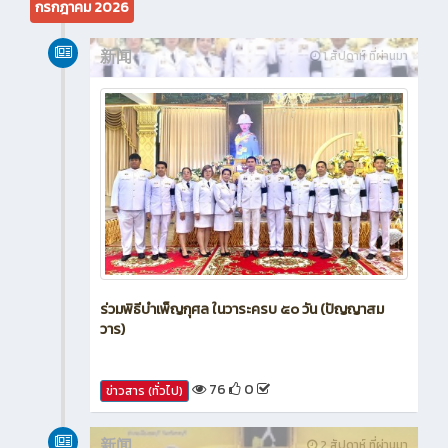
กรกฎาคม 2026
新闻
1 สัปดาห์ ที่ผ่านมา
ร่วมพิธีบำเพ็ญกุศล ในวาระครบ ๕๐ วัน (ปัญญาสม
วาร)
76
0
ข่าวสาร (ทั่วไป)
新闻
2 สัปดาห์ ที่ผ่านมา