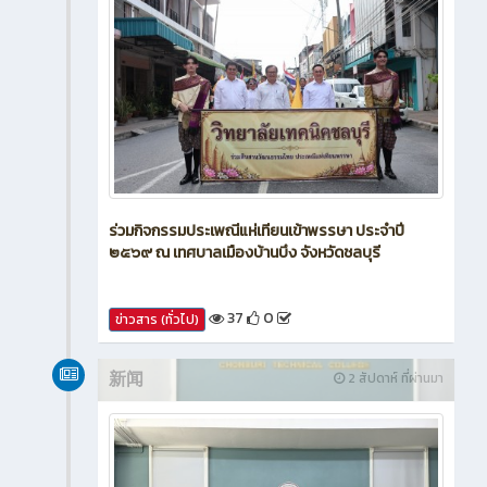
ร่วมกิจกรรมประเพณีแห่เทียนเข้าพรรษา ประจำปี
๒๕๖๙ ณ เทศบาลเมืองบ้านบึง จังหวัดชลบุรี
37
0
ข่าวสาร (ทั่วไป)
新闻
2 สัปดาห์ ที่ผ่านมา