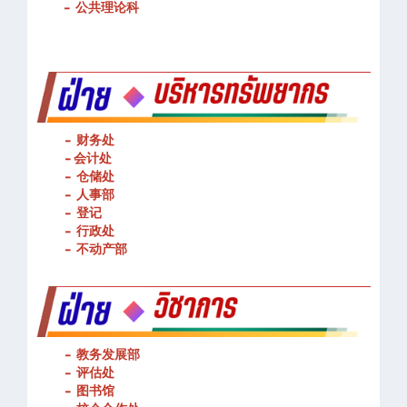
-
公共理论科
- 财务处
-
会计处
- 仓储处
- 人事部
- 登记
- 行政处
- 不动产部
- 教务发展部
- 评估处
- 图书馆