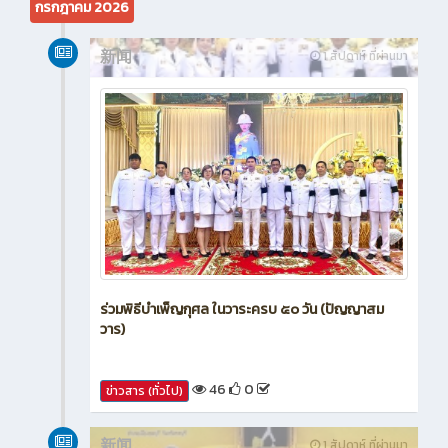
กรกฎาคม 2026
新闻
1 สัปดาห์ ที่ผ่านมา
ร่วมพิธีบำเพ็ญกุศล ในวาระครบ ๕๐ วัน (ปัญญาสม
วาร)
46
0
ข่าวสาร (ทั่วไป)
新闻
1 สัปดาห์ ที่ผ่านมา