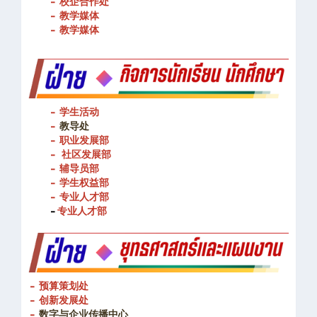
- 图书馆
- 校企合作处
- 教学媒体
- 教学媒体
- 学生活动
-
教导处
- 职业发展部
-
社区发展部
- 辅导员部
- 学生权益部
-
专业人才部
-
专业人才部
- 预算策划处