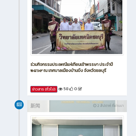
ร่วมกิจกรรมประเพณีแห่เทียนเข้าพรรษา ประจำปี
๒๕๖๙ ณ เทศบาลเมืองบ้านบึง จังหวัดชลบุรี
58
0
ข่าวสาร (ทั่วไป)
新闻
2 สัปดาห์ ที่ผ่านมา