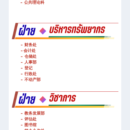
-
基本技能操作
-
公共理论科
- 财务处
-
会计处
- 仓储处
- 人事部
- 登记
- 行政处
- 不动产部
- 教务发展部
- 评估处