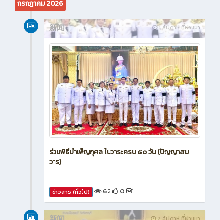
กรกฎาคม 2026
新闻
1 สัปดาห์ ที่ผ่านมา
ร่วมพิธีบำเพ็ญกุศล ในวาระครบ ๕๐ วัน (ปัญญาสม
วาร)
62
0
ข่าวสาร (ทั่วไป)