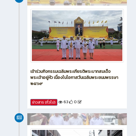
新闻
2 สัปดาห์ ที่ผ่านมา
เข้าร่วมกิจกรรมเฉลิมพระเกียรติพระบาทสมเด็จ
พระเจ้าอยู่หัว เนื่องในโอกาสวันเฉลิมพระชนมพรรษา
๒๕๖๙
63
0
ข่าวสาร (ทั่วไป)
新闻
2 สัปดาห์ ที่ผ่านมา