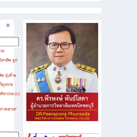
การ
ิชาชีพ รูป
 รุ่นที่ ๒
ี่ธุรการ
ฑิต (ทล.บ.)
ึกษา ๒๕๖๙