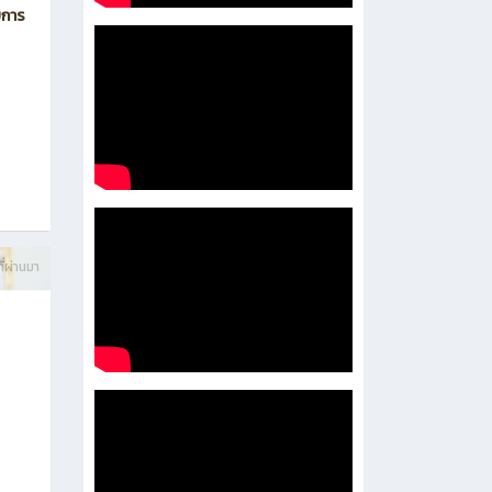
บการ
ี่ผ่านมา