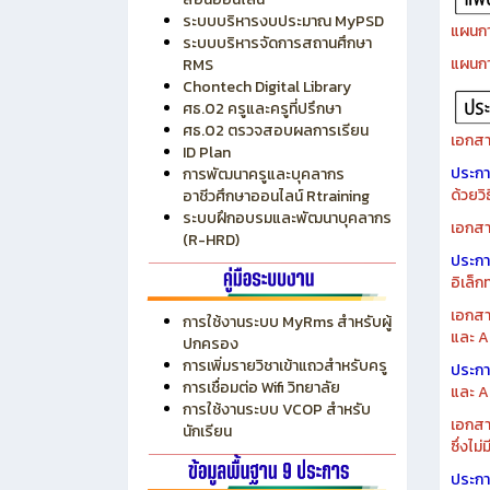
ระบบบริหารงบประมาณ MyPSD
แผนกา
ระบบบริหารจัดการสถานศึกษา
แผนกา
RMS
Chontech Digital Library
ศธ.02 ครูและครูที่ปรึกษา
ศธ.02 ตรวจสอบผลการเรียน
เอกสา
ID Plan
ประก
การพัฒนาครูและบุคลากร
ด้วยว
อาชีวศึกษาออนไลน์ Rtraining
ระบบฝึกอบรมและพัฒนาบุคลากร
เอกสา
(R-HRD)
ประก
อิเล็ก
เอกสา
การใช้งานระบบ MyRms สำหรับผู้
และ A
ปกครอง
การเพิ่มรายวิชาเข้าแถวสำหรับครู
ประก
การเชื่อมต่อ Wifi วิทยาลัย
และ A
การใช้งานระบบ VCOP สำหรับ
เอกสา
นักเรียน
ซึ่งไม
ประก