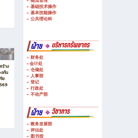
-
物流管理
-
基础技术操作
-
基本技能操作
-
公共理论科
ี่ผ่านมา
- 财务处
-
会计处
สร้าง
- 仓储处
งกัน
- 人事部
ภัย
- 登记
2569
- 行政处
- 不动产部
- 教务发展部
- 评估处
- 图书馆