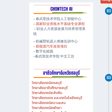
- 春武里技术学院人工智能中心
- 国家职业资格水平基础专业课程
- 职业人力资源发展与培养管理系
统
- 机械臂机器人维修实训中心
- 新能源汽车改装项目
- 数字化校园
-春武里技术学院 中文工坊
วิทยาลัยเทคนิคชลบุรี
วิทยาลัยอาชีวศึกษาชลบุรี
วิทยาลัยเทคนิคสัตหีบ
วิทยาลัยเกษตร และเทคโนโลยีชลบุรี
วิทยาลัยเทคนิคบางแสน
วิทยาลัยเทคนิคพัทยา