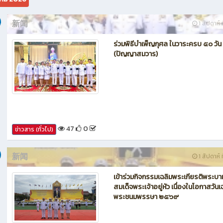
新闻
1 สัปดาห์ ท
ร่วมพิธีบำเพ็ญกุศล ในวาระครบ ๕๐ วัน
(ปัญญาสมวาร)
47
0
ข่าวสาร (ทั่วไป)
新闻
1 สัปดาห์ ท
เข้าร่วมกิจกรรมเฉลิมพระเกียรติพระบา
สมเด็จพระเจ้าอยู่หัว เนื่องในโอกาสวันเ
พระชนมพรรษา ๒๕๖๙