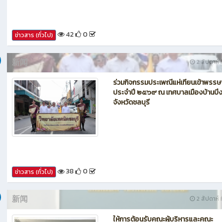
42
0
ข่าวสาร (ทั่วไป)
新闻
2 สัปดาห์ ท
ร่วมกิจกรรมประเพณีแห่เทียนเข้าพรรษ
ประจำปี ๒๕๖๙ ณ เทศบาลเมืองบ้านบึ
จังหวัดชลบุรี
38
0
ข่าวสาร (ทั่วไป)
新闻
2 สัปดาห์ ท
ให้การต้อนรับคณะผู้บริหารและคณะ