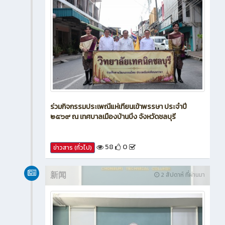
ร่วมกิจกรรมประเพณีแห่เทียนเข้าพรรษา ประจำปี
๒๕๖๙ ณ เทศบาลเมืองบ้านบึง จังหวัดชลบุรี
58
0
ข่าวสาร (ทั่วไป)
新闻
2 สัปดาห์ ที่ผ่านมา