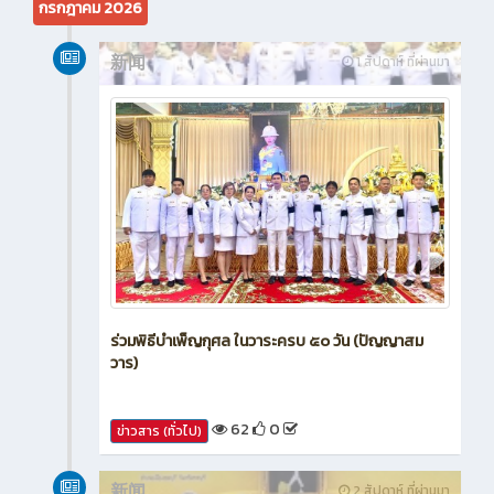
กรกฎาคม 2026
新闻
1 สัปดาห์ ที่ผ่านมา
ร่วมพิธีบำเพ็ญกุศล ในวาระครบ ๕๐ วัน (ปัญญาสม
วาร)
62
0
ข่าวสาร (ทั่วไป)