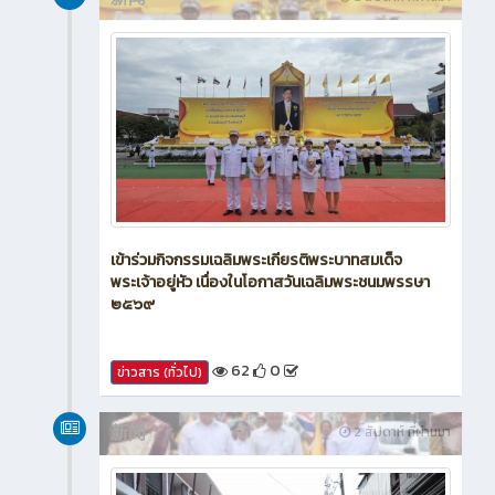
新闻
2 สัปดาห์ ที่ผ่านมา
เข้าร่วมกิจกรรมเฉลิมพระเกียรติพระบาทสมเด็จ
พระเจ้าอยู่หัว เนื่องในโอกาสวันเฉลิมพระชนมพรรษา
๒๕๖๙
62
0
ข่าวสาร (ทั่วไป)
新闻
2 สัปดาห์ ที่ผ่านมา