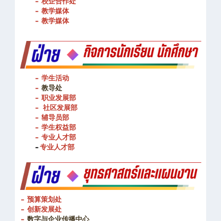
- 图书馆
- 校企合作处
- 教学媒体
- 教学媒体
- 学生活动
-
教导处
- 职业发展部
-
社区发展部
- 辅导员部
- 学生权益部
-
专业人才部
-
专业人才部
- 预算策划处