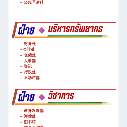
-
基本技能操作
-
公共理论科
- 财务处
-
会计处
- 仓储处
- 人事部
- 登记
- 行政处
- 不动产部
- 教务发展部
- 评估处