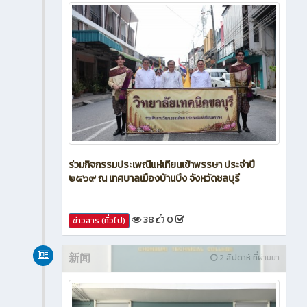
ร่วมกิจกรรมประเพณีแห่เทียนเข้าพรรษา ประจำปี
๒๕๖๙ ณ เทศบาลเมืองบ้านบึง จังหวัดชลบุรี
38
0
ข่าวสาร (ทั่วไป)
新闻
2 สัปดาห์ ที่ผ่านมา