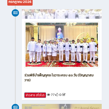
กรกฎาคม 2026
新闻
1 สัปดาห์ ที่ผ่านมา
ร่วมพิธีบำเพ็ญกุศล ในวาระครบ ๕๐ วัน (ปัญญาสม
วาร)
77
0
ข่าวสาร (ทั่วไป)