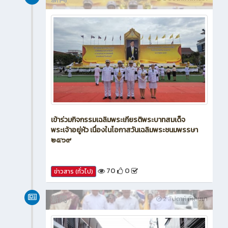
新闻
2 สัปดาห์ ที่ผ่านมา
เข้าร่วมกิจกรรมเฉลิมพระเกียรติพระบาทสมเด็จ
พระเจ้าอยู่หัว เนื่องในโอกาสวันเฉลิมพระชนมพรรษา
๒๕๖๙
70
0
ข่าวสาร (ทั่วไป)
新闻
2 สัปดาห์ ที่ผ่านมา