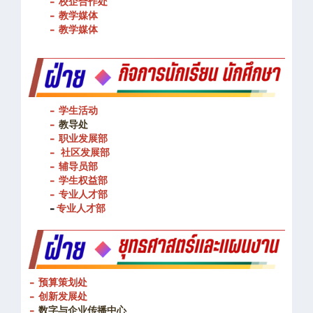
- 图书馆
- 校企合作处
- 教学媒体
- 教学媒体
- 学生活动
-
教导处
- 职业发展部
-
社区发展部
- 辅导员部
- 学生权益部
-
专业人才部
-
专业人才部
- 预算策划处