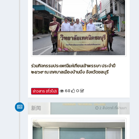
ร่วมกิจกรรมประเพณีแห่เทียนเข้าพรรษา ประจำปี
๒๕๖๙ ณ เทศบาลเมืองบ้านบึง จังหวัดชลบุรี
68
0
ข่าวสาร (ทั่วไป)
新闻
2 สัปดาห์ ที่ผ่านมา