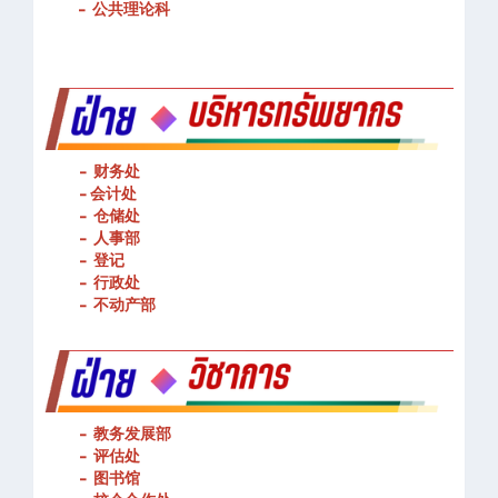
-
基本技能操作
-
公共理论科
- 财务处
-
会计处
- 仓储处
- 人事部
- 登记
- 行政处
- 不动产部
- 教务发展部
- 评估处