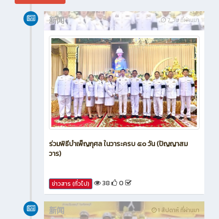
新闻
7 วัน ที่ผ่านมา
ร่วมพิธีบำเพ็ญกุศล ในวาระครบ ๕๐ วัน (ปัญญาสม
วาร)
38
0
ข่าวสาร (ทั่วไป)
新闻
1 สัปดาห์ ที่ผ่านมา