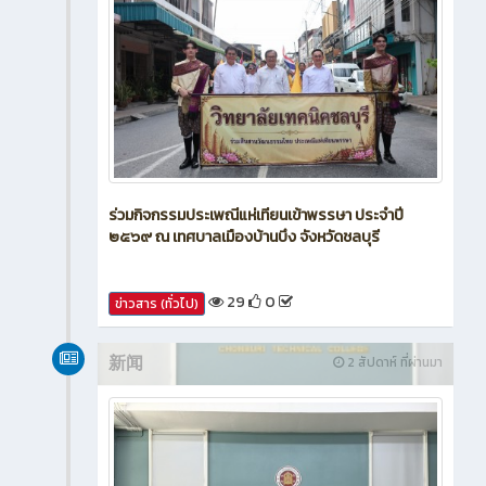
ร่วมกิจกรรมประเพณีแห่เทียนเข้าพรรษา ประจำปี
๒๕๖๙ ณ เทศบาลเมืองบ้านบึง จังหวัดชลบุรี
29
0
ข่าวสาร (ทั่วไป)
新闻
2 สัปดาห์ ที่ผ่านมา