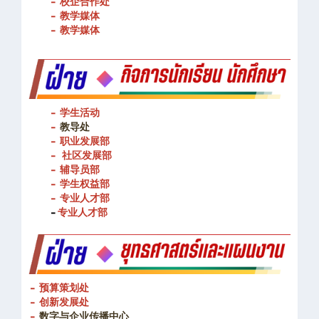
- 图书馆
- 校企合作处
- 教学媒体
- 教学媒体
- 学生活动
-
教导处
- 职业发展部
-
社区发展部
- 辅导员部
- 学生权益部
-
专业人才部
-
专业人才部
- 预算策划处