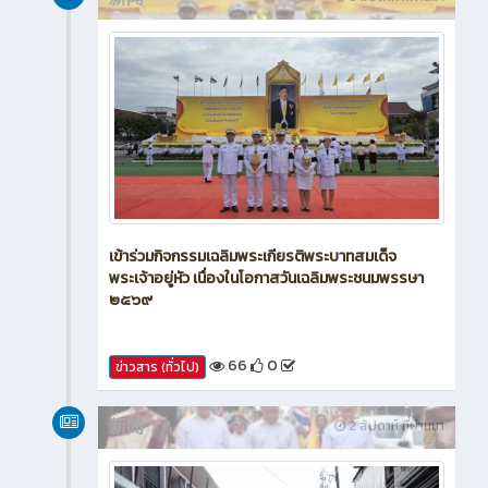
新闻
2 สัปดาห์ ที่ผ่านมา
เข้าร่วมกิจกรรมเฉลิมพระเกียรติพระบาทสมเด็จ
พระเจ้าอยู่หัว เนื่องในโอกาสวันเฉลิมพระชนมพรรษา
๒๕๖๙
66
0
ข่าวสาร (ทั่วไป)
新闻
2 สัปดาห์ ที่ผ่านมา