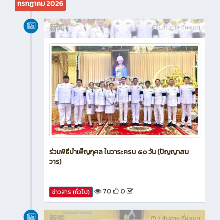
กรกฎาคม 2026
新闻
1 สัปดาห์ ที่ผ่านมา
ร่วมพิธีบำเพ็ญกุศล ในวาระครบ ๕๐ วัน (ปัญญาสม
วาร)
70
0
ข่าวสาร (ทั่วไป)