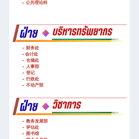
-
基本技能操作
-
公共理论科
- 财务处
-
会计处
- 仓储处
- 人事部
- 登记
- 行政处
- 不动产部
- 教务发展部
- 评估处