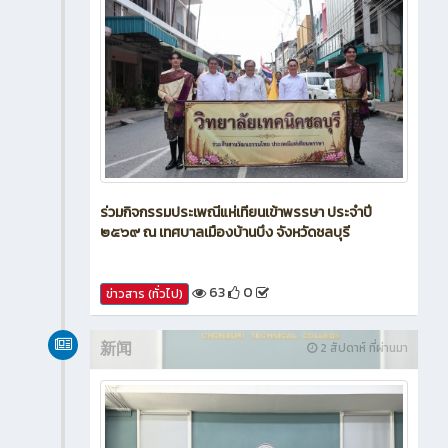
ร่วมกิจกรรมประเพณีแห่เทียนเข้าพรรษา ประจำปี
๒๕๖๙ ณ เทศบาลเมืองบ้านบึง จังหวัดชลบุรี
63
0
ข่าวสาร (ทั่วไป)
新闻
2 สัปดาห์ ที่ผ่านมา