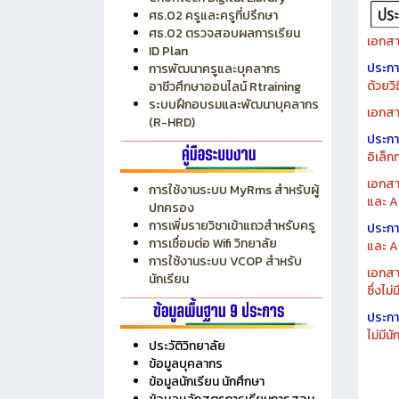
ระบบบริหารงบประมาณ MyPSD
แผนกา
ระบบบริหารจัดการสถานศึกษา
แผนกา
RMS
Chontech Digital Library
ศธ.02 ครูและครูที่ปรึกษา
ศธ.02 ตรวจสอบผลการเรียน
เอกสา
ID Plan
ประก
การพัฒนาครูและบุคลากร
ด้วยว
อาชีวศึกษาออนไลน์ Rtraining
ระบบฝึกอบรมและพัฒนาบุคลากร
เอกสา
(R-HRD)
ประก
อิเล็ก
เอกสา
การใช้งานระบบ MyRms สำหรับผู้
และ A
ปกครอง
การเพิ่มรายวิชาเข้าแถวสำหรับครู
ประก
การเชื่อมต่อ Wifi วิทยาลัย
และ A
การใช้งานระบบ VCOP สำหรับ
เอกสา
นักเรียน
ซึ่งไม
ประก