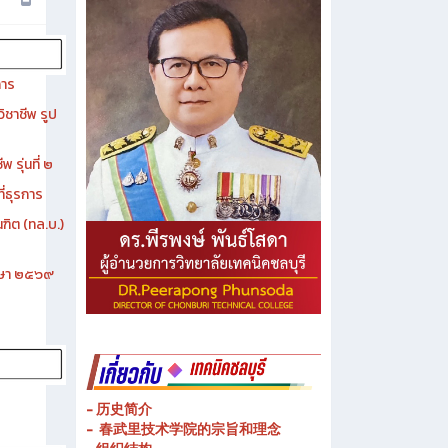
การ
ิชาชีพ รูป
 รุ่นที่ ๒
ี่ธุรการ
ฑิต (ทล.บ.)
ึกษา ๒๕๖๙