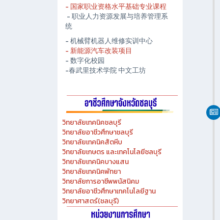
- 春武里技术学院人工智能中心
- 国家职业资格水平基础专业课程
- 职业人力资源发展与培养管理系
统
- 机械臂机器人维修实训中心
- 新能源汽车改装项目
- 数字化校园
-春武里技术学院 中文工坊
วิทยาลัยเทคนิคชลบุรี
วิทยาลัยอาชีวศึกษาชลบุรี
วิทยาลัยเทคนิคสัตหีบ
วิทยาลัยเกษตร และเทคโนโลยีชลบุรี
วิทยาลัยเทคนิคบางแสน
วิทยาลัยเทคนิคพัทยา