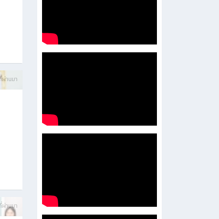
บการ
ี่ผ่านมา