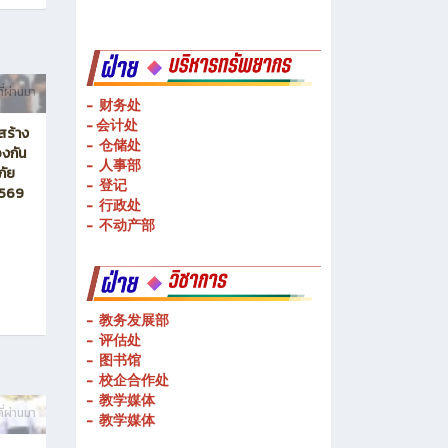
-
物流管理
-
基础技术操作
-
基本技能操作
-
公共理论科
ี่ผ่านมา
- 财务处
-
会计处
สร้าง
- 仓储处
งกัน
- 人事部
ภัย
- 登记
2569
- 行政处
- 不动产部
- 教务发展部
- 评估处
- 图书馆