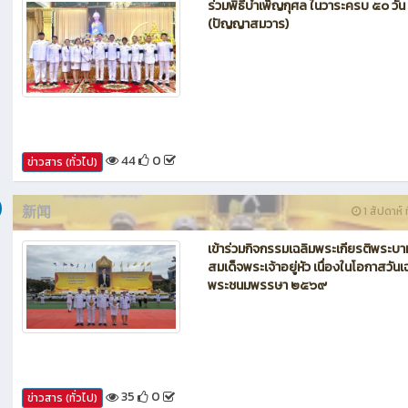
新闻
1 สัปดาห์ ท
ร่วมพิธีบำเพ็ญกุศล ในวาระครบ ๕๐ วัน
(ปัญญาสมวาร)
44
0
ข่าวสาร (ทั่วไป)
新闻
1 สัปดาห์ ท
เข้าร่วมกิจกรรมเฉลิมพระเกียรติพระบา
สมเด็จพระเจ้าอยู่หัว เนื่องในโอกาสวันเ
พระชนมพรรษา ๒๕๖๙