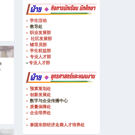
- 校企合作处
ท
- 教学媒体
ฉลิม
- 教学媒体
- 学生活动
-
教导处
- 职业发展部
-
社区发展部
- 辅导员部
- 学生权益部
ี่ผ่านมา
-
专业人才部
-
专业人才部
า
ง
- 预算策划处
- 创新发展处
-
数字与企业传播中心
- 质量保障处