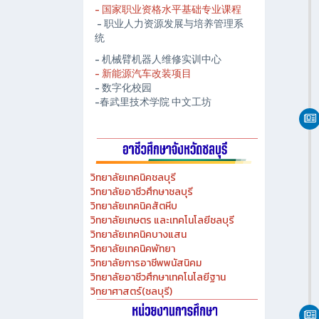
- 春武里技术学院人工智能中心
- 国家职业资格水平基础专业课程
- 职业人力资源发展与培养管理系
统
- 机械臂机器人维修实训中心
- 新能源汽车改装项目
- 数字化校园
-春武里技术学院 中文工坊
วิทยาลัยเทคนิคชลบุรี
วิทยาลัยอาชีวศึกษาชลบุรี
วิทยาลัยเทคนิคสัตหีบ
วิทยาลัยเกษตร และเทคโนโลยีชลบุรี
วิทยาลัยเทคนิคบางแสน
วิทยาลัยเทคนิคพัทยา