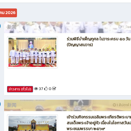
นักบิน โดรน Maintenance of Drone วิทยาลัยเทคนิคชลบุรี
คม 2026
新闻
7 วัน ท
ร่วมพิธีบำเพ็ญกุศล ในวาระครบ ๕๐ วัน
(ปัญญาสมวาร)
37
0
ข่าวสาร (ทั่วไป)
新闻
1 สัปดาห์ ท