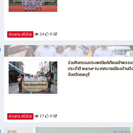
เข้าร่วมกิจกรรมเฉลิมพระเกียรติพระบา
สมเด็จพระเจ้าอยู่หัว เนื่องในโอกาสวันเ
พระชนมพรรษา ๒๕๖๙
24
0
ข่าวสาร (ทั่วไป)
新闻
2 สัปดาห์ ท
ร่วมกิจกรรมประเพณีแห่เทียนเข้าพรรษ
ประจำปี ๒๕๖๙ ณ เทศบาลเมืองบ้านบึ
จังหวัดชลบุรี