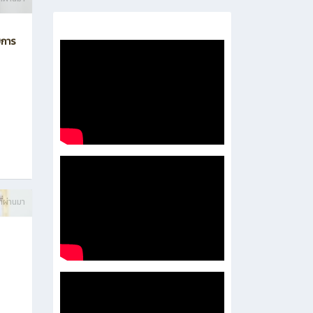
- 企业培养处
-
- 泰国东部经济走廊人才培养处
ี่ผ่านมา
บการ
ี่ผ่านมา