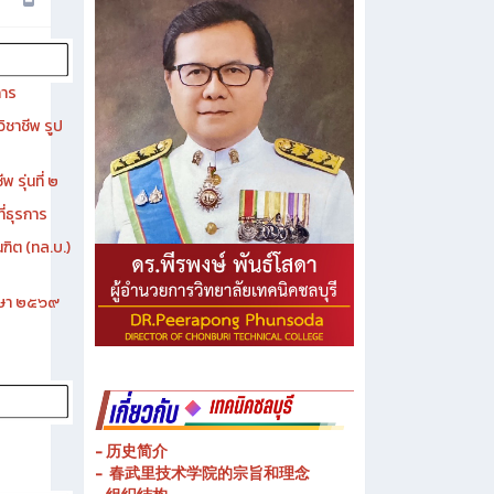
การ
ิชาชีพ รูป
 รุ่นที่ ๒
ี่ธุรการ
ฑิต (ทล.บ.)
ึกษา ๒๕๖๙