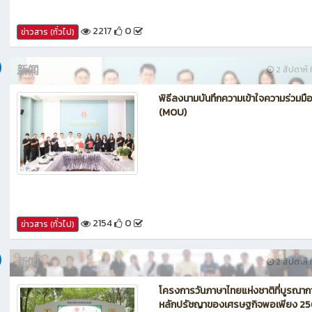
2217
0
ข่าวสาร (ทั่วไป)
新闻
2 สัปดาห์ ท
พิธีลงนามบันทึกความเข้าใจความร่วมมื
(MOU)
2154
0
ข่าวสาร (ทั่วไป)