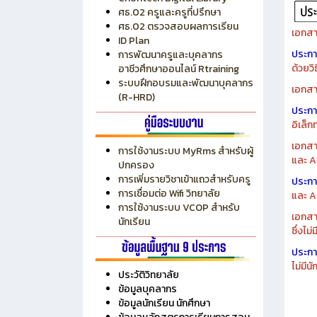
ระบบบริหารงบประมาณ MyPSD
แผนกา
ระบบบริหารจัดการสถานศึกษา
แผนกา
RMS
Chontech Digital Library
ศธ.02 ครูและครูที่ปรึกษา
ศธ.02 ตรวจสอบผลการเรียน
เอกสา
ID Plan
ประก
การพัฒนาครูและบุคลากร
ด้วยว
อาชีวศึกษาออนไลน์ Rtraining
ระบบฝึกอบรมและพัฒนาบุคลากร
เอกสา
(R-HRD)
ประก
อิเล็ก
เอกสา
การใช้งานระบบ MyRms สำหรับผู้
และ A
ปกครอง
การเพิ่มรายวิชาเข้าแถวสำหรับครู
ประก
การเชื่อมต่อ Wifi วิทยาลัย
และ A
การใช้งานระบบ VCOP สำหรับ
เอกสา
นักเรียน
ซึ่งไม
ประก