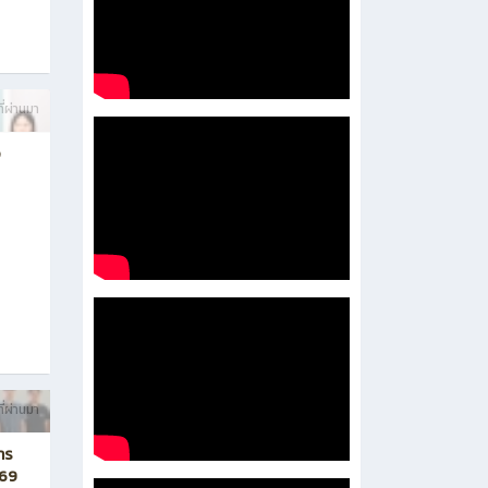
ี่ผ่านมา
อ