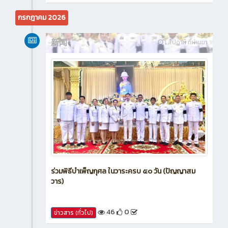
กรกฎาคม 2026
新闻
1 สัปดาห์ ที่ผ่านมา
ร่วมพิธีบำเพ็ญกุศล ในวาระครบ ๕๐ วัน (ปัญญาสม
วาร)
46
0
ข่าวสาร (ทั่วไป)