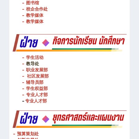
- 图书馆
- 校企合作处
- 教学媒体
- 教学媒体
- 学生活动
-
教导处
- 职业发展部
-
社区发展部
- 辅导员部
- 学生权益部
-
专业人才部
-
专业人才部
- 预算策划处