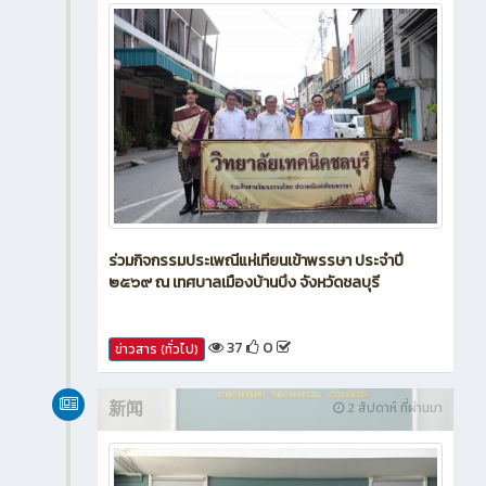
ร่วมกิจกรรมประเพณีแห่เทียนเข้าพรรษา ประจำปี
๒๕๖๙ ณ เทศบาลเมืองบ้านบึง จังหวัดชลบุรี
37
0
ข่าวสาร (ทั่วไป)
新闻
2 สัปดาห์ ที่ผ่านมา