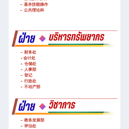
-
基本技能操作
-
公共理论科
- 财务处
-
会计处
- 仓储处
- 人事部
- 登记
- 行政处
- 不动产部
- 教务发展部
- 评估处