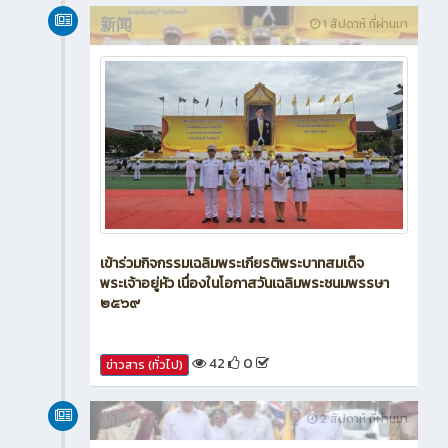
新闻
1 สัปดาห์ ที่ผ่านมา
เข้าร่วมกิจกรรมเฉลิมพระเกียรติพระบาทสมเด็จ
พระเจ้าอยู่หัว เนื่องในโอกาสวันเฉลิมพระชนมพรรษา
๒๕๖๙
42
0
ข่าวสาร (ทั่วไป)
新闻
2 สัปดาห์ ที่ผ่านมา