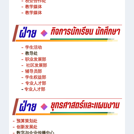
- 图书馆
- 校企合作处
- 教学媒体
- 教学媒体
- 学生活动
-
教导处
- 职业发展部
-
社区发展部
- 辅导员部
- 学生权益部
-
专业人才部
-
专业人才部
- 预算策划处