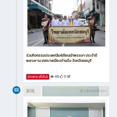
ร่วมกิจกรรมประเพณีแห่เทียนเข้าพรรษา ประจำปี
๒๕๖๙ ณ เทศบาลเมืองบ้านบึง จังหวัดชลบุรี
48
0
ข่าวสาร (ทั่วไป)
新闻
2 สัปดาห์ ที่ผ่านมา