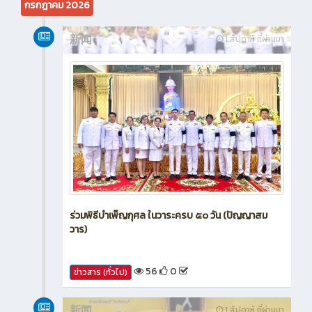
กรกฎาคม 2026
新闻
1 สัปดาห์ ที่ผ่านมา
ร่วมพิธีบำเพ็ญกุศล ในวาระครบ ๕๐ วัน (ปัญญาสม
วาร)
56
0
ข่าวสาร (ทั่วไป)