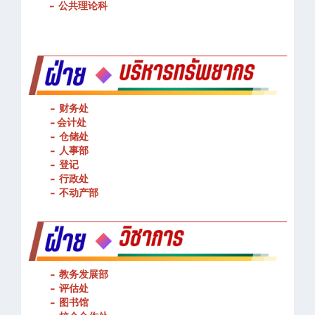
-
基本技能操作
-
公共理论科
- 财务处
-
会计处
- 仓储处
- 人事部
- 登记
- 行政处
- 不动产部
- 教务发展部
- 评估处