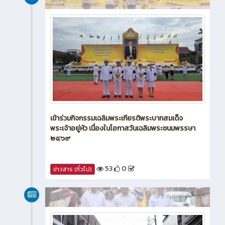
新闻
1 สัปดาห์ ที่ผ่านมา
เข้าร่วมกิจกรรมเฉลิมพระเกียรติพระบาทสมเด็จ
พระเจ้าอยู่หัว เนื่องในโอกาสวันเฉลิมพระชนมพรรษา
๒๕๖๙
53
0
ข่าวสาร (ทั่วไป)
新闻
2 สัปดาห์ ที่ผ่านมา