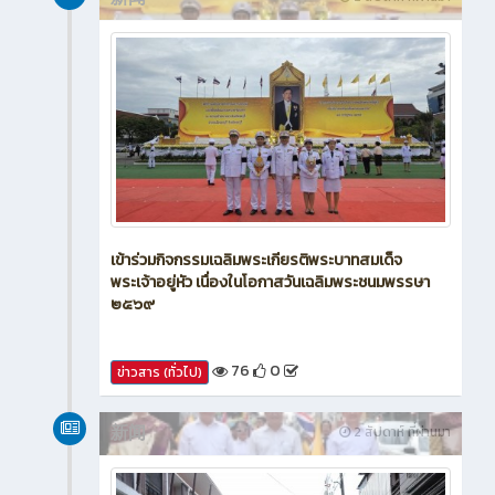
新闻
2 สัปดาห์ ที่ผ่านมา
เข้าร่วมกิจกรรมเฉลิมพระเกียรติพระบาทสมเด็จ
พระเจ้าอยู่หัว เนื่องในโอกาสวันเฉลิมพระชนมพรรษา
๒๕๖๙
76
0
ข่าวสาร (ทั่วไป)
新闻
2 สัปดาห์ ที่ผ่านมา