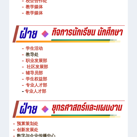
- 图书馆
- 校企合作处
- 教学媒体
- 教学媒体
- 学生活动
-
教导处
- 职业发展部
-
社区发展部
- 辅导员部
- 学生权益部
-
专业人才部
-
专业人才部
- 预算策划处