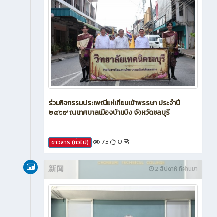
ร่วมกิจกรรมประเพณีแห่เทียนเข้าพรรษา ประจำปี
๒๕๖๙ ณ เทศบาลเมืองบ้านบึง จังหวัดชลบุรี
73
0
ข่าวสาร (ทั่วไป)
新闻
2 สัปดาห์ ที่ผ่านมา