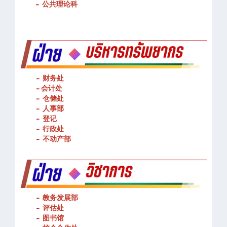
-
基本技能操作
-
公共理论科
- 财务处
-
会计处
- 仓储处
- 人事部
- 登记
- 行政处
- 不动产部
- 教务发展部
- 评估处