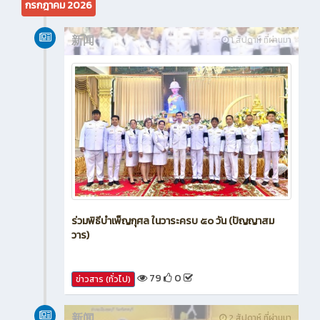
กรกฎาคม 2026
新闻
1 สัปดาห์ ที่ผ่านมา
ร่วมพิธีบำเพ็ญกุศล ในวาระครบ ๕๐ วัน (ปัญญาสม
วาร)
79
0
ข่าวสาร (ทั่วไป)