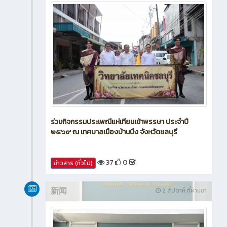
ร่วมกิจกรรมประเพณีแห่เทียนเข้าพรรษา ประจำปี
๒๕๖๙ ณ เทศบาลเมืองบ้านบึง จังหวัดชลบุรี
37
0
ข่าวสาร (ทั่วไป)
新闻
2 สัปดาห์ ที่ผ่านมา