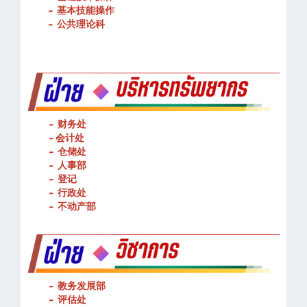
-
基本技能操作
-
公共理论科
- 财务处
-
会计处
- 仓储处
- 人事部
- 登记
- 行政处
- 不动产部
- 教务发展部
- 评估处