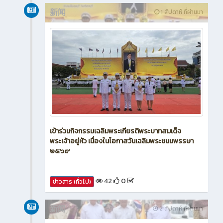
新闻
1 สัปดาห์ ที่ผ่านมา
เข้าร่วมกิจกรรมเฉลิมพระเกียรติพระบาทสมเด็จ
พระเจ้าอยู่หัว เนื่องในโอกาสวันเฉลิมพระชนมพรรษา
๒๕๖๙
42
0
ข่าวสาร (ทั่วไป)
新闻
2 สัปดาห์ ที่ผ่านมา