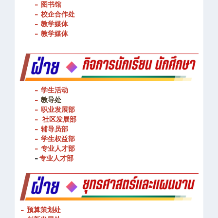
- 图书馆
- 校企合作处
- 教学媒体
- 教学媒体
- 学生活动
-
教导处
- 职业发展部
-
社区发展部
- 辅导员部
- 学生权益部
-
专业人才部
-
专业人才部
- 预算策划处