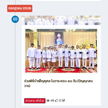
กรกฎาคม 2026
新闻
1 สัปดาห์ ที่ผ่านมา
ร่วมพิธีบำเพ็ญกุศล ในวาระครบ ๕๐ วัน (ปัญญาสม
วาร)
46
0
ข่าวสาร (ทั่วไป)