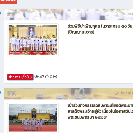
新闻
1 สัปดาห์ ท
ร่วมพิธีบำเพ็ญกุศล ในวาระครบ ๕๐ วัน
(ปัญญาสมวาร)
47
0
ข่าวสาร (ทั่วไป)
新闻
1 สัปดาห์ ท
เข้าร่วมกิจกรรมเฉลิมพระเกียรติพระบา
สมเด็จพระเจ้าอยู่หัว เนื่องในโอกาสวันเ
พระชนมพรรษา ๒๕๖๙