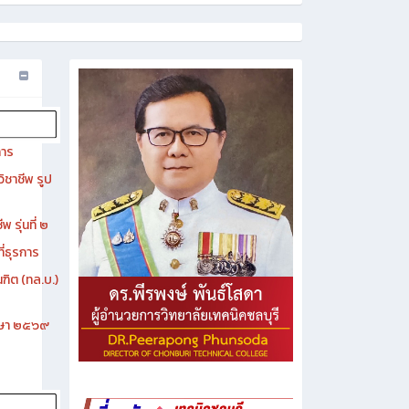
การ
ิชาชีพ รูป
 รุ่นที่ ๒
ี่ธุรการ
ฑิต (ทล.บ.)
ึกษา ๒๕๖๙