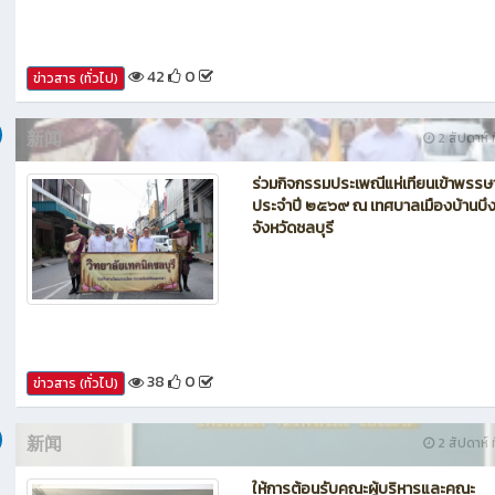
42
0
ข่าวสาร (ทั่วไป)
新闻
2 สัปดาห์ ท
ร่วมกิจกรรมประเพณีแห่เทียนเข้าพรรษ
ประจำปี ๒๕๖๙ ณ เทศบาลเมืองบ้านบึ
จังหวัดชลบุรี
38
0
ข่าวสาร (ทั่วไป)
新闻
2 สัปดาห์ ท
ให้การต้อนรับคณะผู้บริหารและคณะ