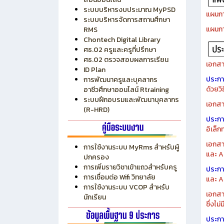
ระบบบริหารงบประมาณ MyPSD
แผนกา
ระบบบริหารจัดการสถานศึกษา
แผนกา
RMS
Chontech Digital Library
ศธ.02 ครูและครูที่ปรึกษา
ศธ.02 ตรวจสอบผลการเรียน
เอกสา
ID Plan
ประก
การพัฒนาครูและบุคลากร
ด้วยว
อาชีวศึกษาออนไลน์ Rtraining
ระบบฝึกอบรมและพัฒนาบุคลากร
เอกสา
(R-HRD)
ประก
อิเล็ก
เอกสา
การใช้งานระบบ MyRms สำหรับผู้
และ A
ปกครอง
การเพิ่มรายวิชาเข้าแถวสำหรับครู
ประก
การเชื่อมต่อ Wifi วิทยาลัย
และ A
การใช้งานระบบ VCOP สำหรับ
เอกสา
นักเรียน
ซึ่งไม
ประก