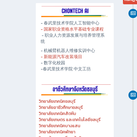
- 春武里技术学院人工智能中心
- 国家职业资格水平基础专业课程
- 职业人力资源发展与培养管理系
统
- 机械臂机器人维修实训中心
- 新能源汽车改装项目
- 数字化校园
-春武里技术学院 中文工坊
วิทยาลัยเทคนิคชลบุรี
วิทยาลัยอาชีวศึกษาชลบุรี
วิทยาลัยเทคนิคสัตหีบ
วิทยาลัยเกษตร และเทคโนโลยีชลบุรี
วิทยาลัยเทคนิคบางแสน
วิทยาลัยเทคนิคพัทยา