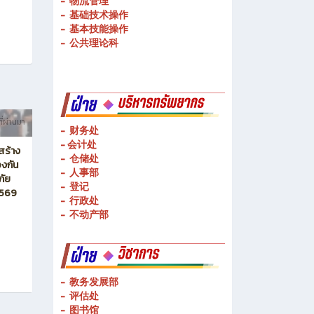
-
物流管理
-
基础技术操作
-
基本技能操作
-
公共理论科
ี่ผ่านมา
- 财务处
-
会计处
สร้าง
- 仓储处
งกัน
- 人事部
ภัย
- 登记
2569
- 行政处
- 不动产部
- 教务发展部
- 评估处
- 图书馆