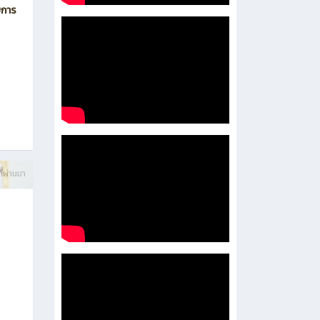
บการ
ี่ผ่านมา