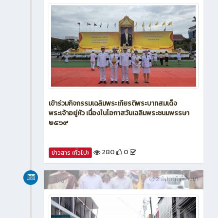
เข้าร่วมกิจกรรมเฉลิมพระเกียรติพระบาทสมเด็จ
พระเจ้าอยู่หัว เนื่องในโอกาสวันเฉลิมพระชนมพรรษา
๒๕๖๙
280
0
ข่าวสาร (ทั่วไป)
新闻
2 สัปดาห์ ที่ผ่านมา