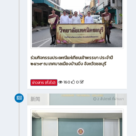
ร่วมกิจกรรมประเพณีแห่เทียนเข้าพรรษา ประจำปี
๒๕๖๙ ณ เทศบาลเมืองบ้านบึง จังหวัดชลบุรี
160
0
ข่าวสาร (ทั่วไป)
新闻
2 สัปดาห์ ที่ผ่านมา