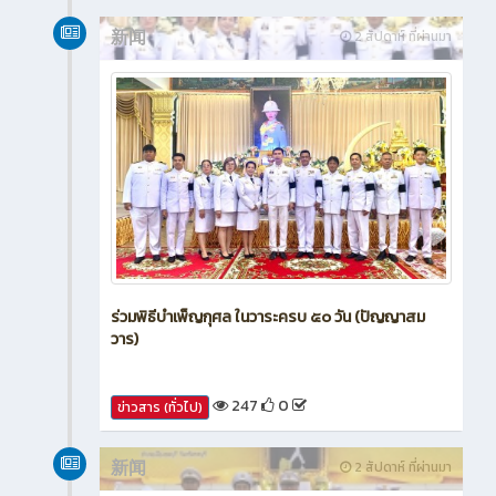
新闻
2 สัปดาห์ ที่ผ่านมา
ร่วมพิธีบำเพ็ญกุศล ในวาระครบ ๕๐ วัน (ปัญญาสม
วาร)
247
0
ข่าวสาร (ทั่วไป)
新闻
2 สัปดาห์ ที่ผ่านมา