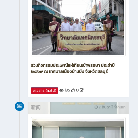
ร่วมกิจกรรมประเพณีแห่เทียนเข้าพรรษา ประจำปี
๒๕๖๙ ณ เทศบาลเมืองบ้านบึง จังหวัดชลบุรี
135
0
ข่าวสาร (ทั่วไป)
新闻
2 สัปดาห์ ที่ผ่านมา