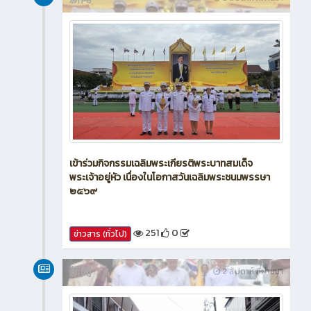
新闻
2 สัปดาห์ ที่ผ่านมา
เข้าร่วมกิจกรรมเฉลิมพระเกียรติพระบาทสมเด็จ
พระเจ้าอยู่หัว เนื่องในโอกาสวันเฉลิมพระชนมพรรษา
๒๕๖๙
251
0
ข่าวสาร (ทั่วไป)
新闻
2 สัปดาห์ ที่ผ่านมา