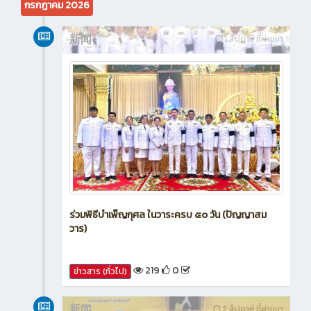
กรกฎาคม 2026
新闻
1 สัปดาห์ ที่ผ่านมา
ร่วมพิธีบำเพ็ญกุศล ในวาระครบ ๕๐ วัน (ปัญญาสม
วาร)
219
0
ข่าวสาร (ทั่วไป)