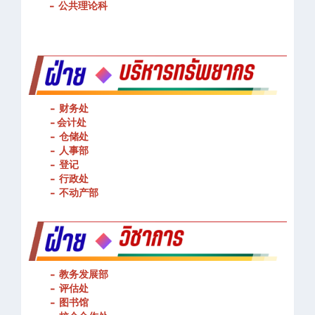
-
基本技能操作
-
公共理论科
- 财务处
-
会计处
- 仓储处
- 人事部
- 登记
- 行政处
- 不动产部
- 教务发展部
- 评估处