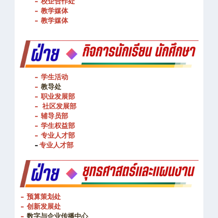
- 图书馆
- 校企合作处
- 教学媒体
- 教学媒体
- 学生活动
-
教导处
- 职业发展部
-
社区发展部
- 辅导员部
- 学生权益部
-
专业人才部
-
专业人才部
- 预算策划处