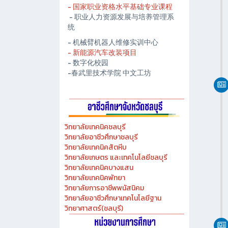
- 春武里技术学院人工智能中心
- 国家职业资格水平基础专业课程
- 职业人力资源发展与培养管理系
统
- 机械臂机器人维修实训中心
- 新能源汽车改装项目
- 数字化校园
-春武里技术学院 中文工坊
วิทยาลัยเทคนิคชลบุรี
วิทยาลัยอาชีวศึกษาชลบุรี
วิทยาลัยเทคนิคสัตหีบ
วิทยาลัยเกษตร และเทคโนโลยีชลบุรี
วิทยาลัยเทคนิคบางแสน
วิทยาลัยเทคนิคพัทยา