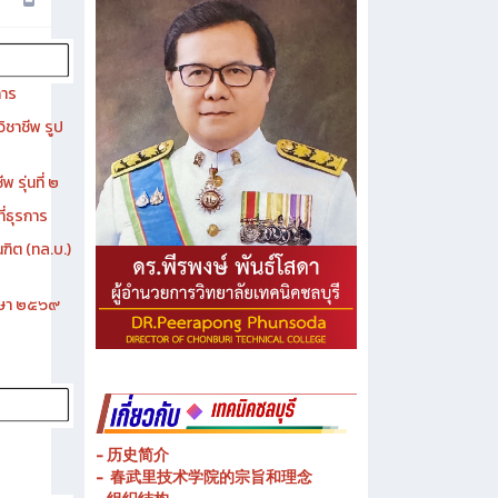
การ
ิชาชีพ รูป
 รุ่นที่ ๒
ี่ธุรการ
ฑิต (ทล.บ.)
ึกษา ๒๕๖๙