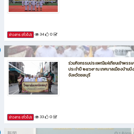
เข้าร่วมกิจกรรมเฉลิมพระเกียรติพระบา
สมเด็จพระเจ้าอยู่หัว เนื่องในโอกาสวันเ
พระชนมพรรษา ๒๕๖๙
34
0
ข่าวสาร (ทั่วไป)
新闻
2 สัปดาห์ ท
ร่วมกิจกรรมประเพณีแห่เทียนเข้าพรรษ
ประจำปี ๒๕๖๙ ณ เทศบาลเมืองบ้านบึ
จังหวัดชลบุรี