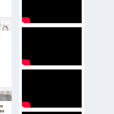
ี่ผ่านมา
อ