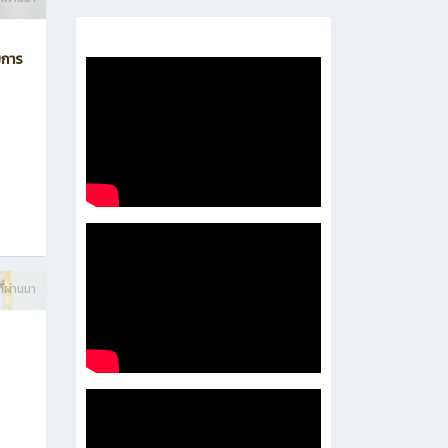
- 企业培养处
-
- 泰国东部经济走廊人才培养处
ี่ผ่านมา
บการ
ี่ผ่านมา