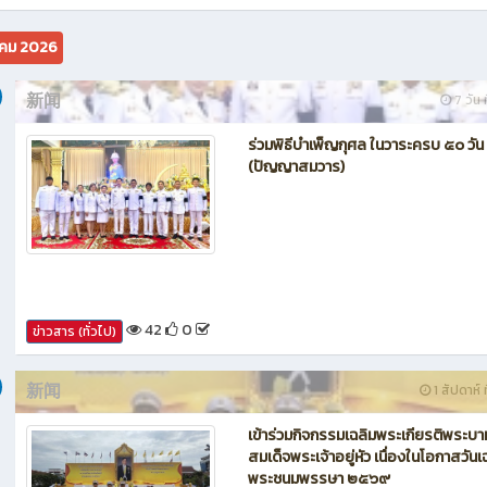
นักบิน โดรน Maintenance of Drone วิทยาลัยเทคนิคชลบุรี
คม 2026
新闻
7 วัน ท
ร่วมพิธีบำเพ็ญกุศล ในวาระครบ ๕๐ วัน
(ปัญญาสมวาร)
42
0
ข่าวสาร (ทั่วไป)
新闻
1 สัปดาห์ ท