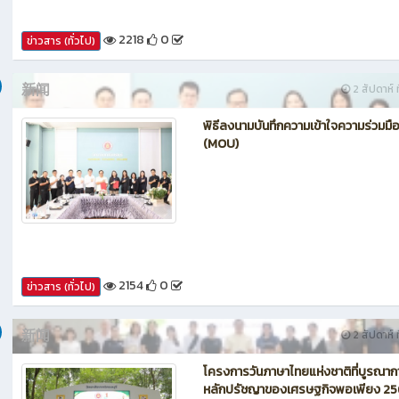
2218
0
ข่าวสาร (ทั่วไป)
新闻
2 สัปดาห์ ท
พิธีลงนามบันทึกความเข้าใจความร่วมมื
(MOU)
2154
0
ข่าวสาร (ทั่วไป)