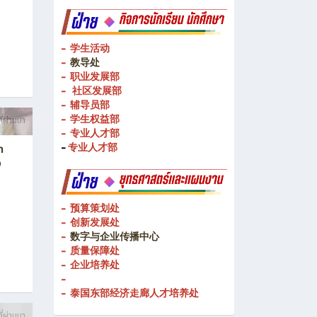
- 校企合作处
ท
- 教学媒体
ฉลิม
- 教学媒体
- 学生活动
-
教导处
- 职业发展部
-
社区发展部
- 辅导员部
- 学生权益部
ี่ผ่านมา
-
专业人才部
-
专业人才部
า
ง
- 预算策划处
- 创新发展处
-
数字与企业传播中心
- 质量保障处