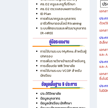
ระบบบริหารงบประมาณ MyPSD
แผนกา
ระบบบริหารจัดการสถานศึกษา
แผนกา
RMS
Chontech Digital Library
ศธ.02 ครูและครูที่ปรึกษา
ศธ.02 ตรวจสอบผลการเรียน
เอกสา
ID Plan
ประก
การพัฒนาครูและบุคลากร
ด้วยว
อาชีวศึกษาออนไลน์ Rtraining
ระบบฝึกอบรมและพัฒนาบุคลากร
เอกสา
(R-HRD)
ประก
อิเล็ก
เอกสา
การใช้งานระบบ MyRms สำหรับผู้
และ A
ปกครอง
การเพิ่มรายวิชาเข้าแถวสำหรับครู
ประก
การเชื่อมต่อ Wifi วิทยาลัย
และ A
การใช้งานระบบ VCOP สำหรับ
เอกสา
นักเรียน
ซึ่งไม
ประก