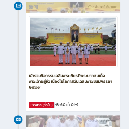
新闻
2 สัปดาห์ ที่ผ่านมา
เข้าร่วมกิจกรรมเฉลิมพระเกียรติพระบาทสมเด็จ
พระเจ้าอยู่หัว เนื่องในโอกาสวันเฉลิมพระชนมพรรษา
๒๕๖๙
60
0
ข่าวสาร (ทั่วไป)
新闻
2 สัปดาห์ ที่ผ่านมา