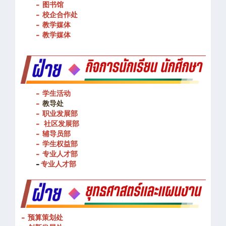
- 图书馆
- 校企合作处
- 教学媒体
- 教学媒体
- 学生活动
-
教导处
- 职业发展部
-
社区发展部
- 辅导员部
- 学生权益部
-
专业人才部
-
专业人才部
- 预算策划处