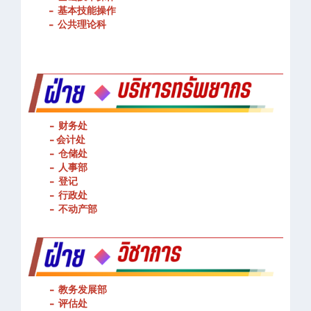
-
基本技能操作
-
公共理论科
- 财务处
-
会计处
- 仓储处
- 人事部
- 登记
- 行政处
- 不动产部
- 教务发展部
- 评估处