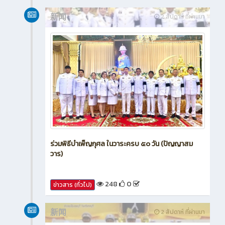
กรกฎาคม 2026
新闻
2 สัปดาห์ ที่ผ่านมา
ร่วมพิธีบำเพ็ญกุศล ในวาระครบ ๕๐ วัน (ปัญญาสม
วาร)
248
0
ข่าวสาร (ทั่วไป)