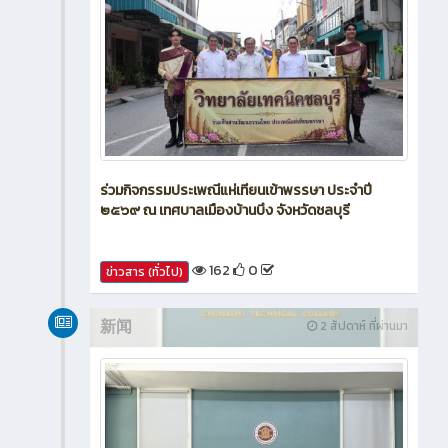
ร่วมกิจกรรมประเพณีแห่เทียนเข้าพรรษา ประจำปี
๒๕๖๙ ณ เทศบาลเมืองบ้านบึง จังหวัดชลบุรี
162
0
ข่าวสาร (ทั่วไป)
新闻
2 สัปดาห์ ที่ผ่านมา