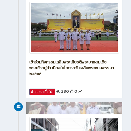
新闻
2 สัปดาห์ ที่ผ่านมา
เข้าร่วมกิจกรรมเฉลิมพระเกียรติพระบาทสมเด็จ
พระเจ้าอยู่หัว เนื่องในโอกาสวันเฉลิมพระชนมพรรษา
๒๕๖๙
280
0
ข่าวสาร (ทั่วไป)
新闻
2 สัปดาห์ ที่ผ่านมา