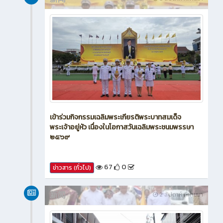
新闻
2 สัปดาห์ ที่ผ่านมา
เข้าร่วมกิจกรรมเฉลิมพระเกียรติพระบาทสมเด็จ
พระเจ้าอยู่หัว เนื่องในโอกาสวันเฉลิมพระชนมพรรษา
๒๕๖๙
67
0
ข่าวสาร (ทั่วไป)
新闻
2 สัปดาห์ ที่ผ่านมา