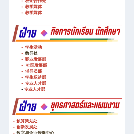
- 图书馆
- 校企合作处
- 教学媒体
- 教学媒体
- 学生活动
-
教导处
- 职业发展部
-
社区发展部
- 辅导员部
- 学生权益部
-
专业人才部
-
专业人才部
- 预算策划处