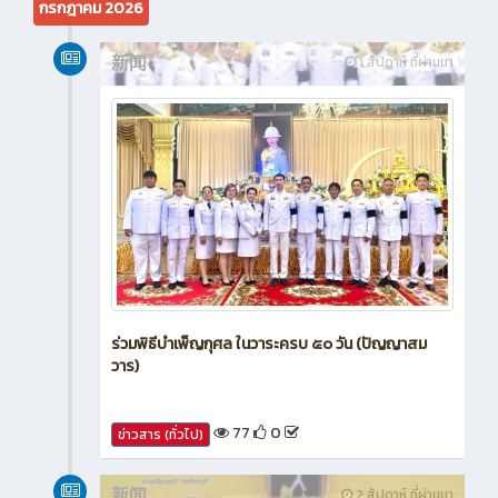
กรกฎาคม 2026
新闻
1 สัปดาห์ ที่ผ่านมา
ร่วมพิธีบำเพ็ญกุศล ในวาระครบ ๕๐ วัน (ปัญญาสม
วาร)
77
0
ข่าวสาร (ทั่วไป)