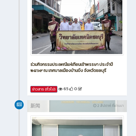
ร่วมกิจกรรมประเพณีแห่เทียนเข้าพรรษา ประจำปี
๒๕๖๙ ณ เทศบาลเมืองบ้านบึง จังหวัดชลบุรี
65
0
ข่าวสาร (ทั่วไป)
新闻
2 สัปดาห์ ที่ผ่านมา