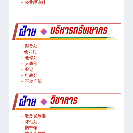
-
基本技能操作
-
公共理论科
- 财务处
-
会计处
- 仓储处
- 人事部
- 登记
- 行政处
- 不动产部
- 教务发展部
- 评估处