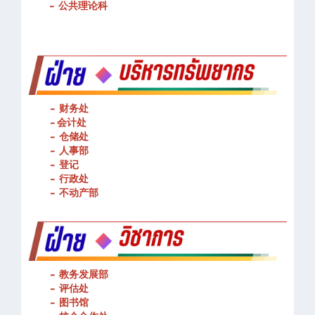
-
公共理论科
- 财务处
-
会计处
- 仓储处
- 人事部
- 登记
- 行政处
- 不动产部
- 教务发展部
- 评估处
- 图书馆