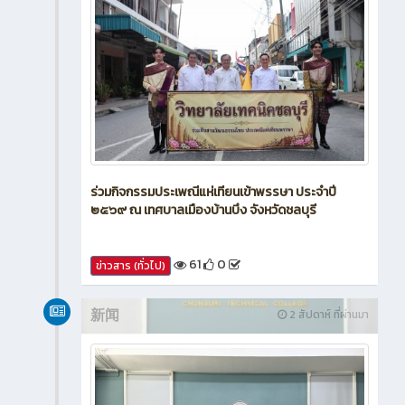
ร่วมกิจกรรมประเพณีแห่เทียนเข้าพรรษา ประจำปี
๒๕๖๙ ณ เทศบาลเมืองบ้านบึง จังหวัดชลบุรี
61
0
ข่าวสาร (ทั่วไป)
新闻
2 สัปดาห์ ที่ผ่านมา