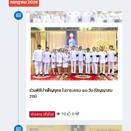
กรกฎาคม 2026
新闻
1 สัปดาห์ ที่ผ่านมา
ร่วมพิธีบำเพ็ญกุศล ในวาระครบ ๕๐ วัน (ปัญญาสม
วาร)
70
0
ข่าวสาร (ทั่วไป)
新闻
2 สัปดาห์ ที่ผ่านมา