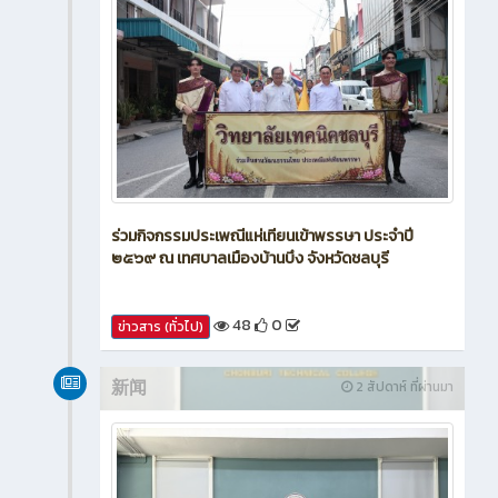
ร่วมกิจกรรมประเพณีแห่เทียนเข้าพรรษา ประจำปี
๒๕๖๙ ณ เทศบาลเมืองบ้านบึง จังหวัดชลบุรี
48
0
ข่าวสาร (ทั่วไป)
新闻
2 สัปดาห์ ที่ผ่านมา