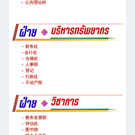
-
公共理论科
- 财务处
-
会计处
- 仓储处
- 人事部
- 登记
- 行政处
- 不动产部
- 教务发展部
- 评估处
- 图书馆