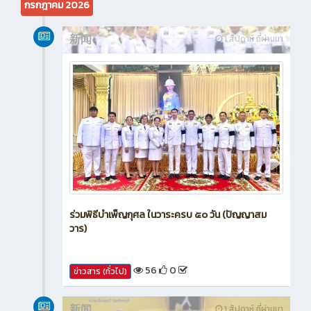
กรกฎาคม 2026
新闻
1 สัปดาห์ ที่ผ่านมา
ร่วมพิธีบำเพ็ญกุศล ในวาระครบ ๕๐ วัน (ปัญญาสม
วาร)
56
0
ข่าวสาร (ทั่วไป)
新闻
1 สัปดาห์ ที่ผ่านมา