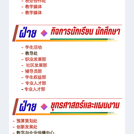
- 图书馆
- 校企合作处
- 教学媒体
- 教学媒体
- 学生活动
-
教导处
- 职业发展部
-
社区发展部
- 辅导员部
- 学生权益部
-
专业人才部
-
专业人才部
- 预算策划处