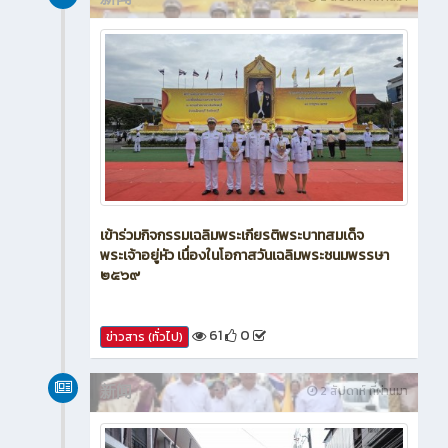
新闻
2 สัปดาห์ ที่ผ่านมา
เข้าร่วมกิจกรรมเฉลิมพระเกียรติพระบาทสมเด็จ
พระเจ้าอยู่หัว เนื่องในโอกาสวันเฉลิมพระชนมพรรษา
๒๕๖๙
61
0
ข่าวสาร (ทั่วไป)
新闻
2 สัปดาห์ ที่ผ่านมา