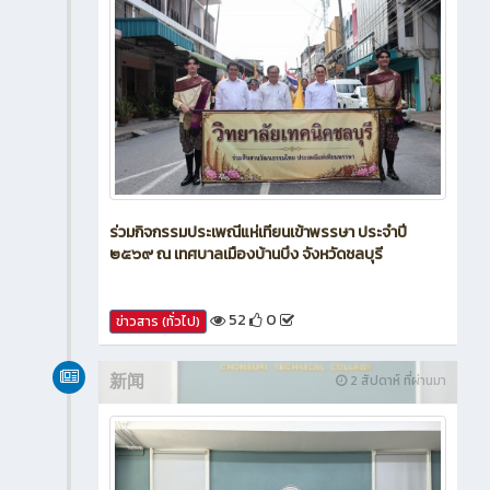
ร่วมกิจกรรมประเพณีแห่เทียนเข้าพรรษา ประจำปี
๒๕๖๙ ณ เทศบาลเมืองบ้านบึง จังหวัดชลบุรี
52
0
ข่าวสาร (ทั่วไป)
新闻
2 สัปดาห์ ที่ผ่านมา