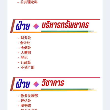
-
基本技能操作
-
公共理论科
- 财务处
-
会计处
- 仓储处
- 人事部
- 登记
- 行政处
- 不动产部
- 教务发展部
- 评估处