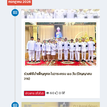
กรกฎาคม 2026
新闻
1 สัปดาห์ ที่ผ่านมา
ร่วมพิธีบำเพ็ญกุศล ในวาระครบ ๕๐ วัน (ปัญญาสม
วาร)
60
0
ข่าวสาร (ทั่วไป)