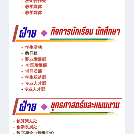
- 图书馆
- 校企合作处
- 教学媒体
- 教学媒体
- 学生活动
-
教导处
- 职业发展部
-
社区发展部
- 辅导员部
- 学生权益部
-
专业人才部
-
专业人才部
- 预算策划处