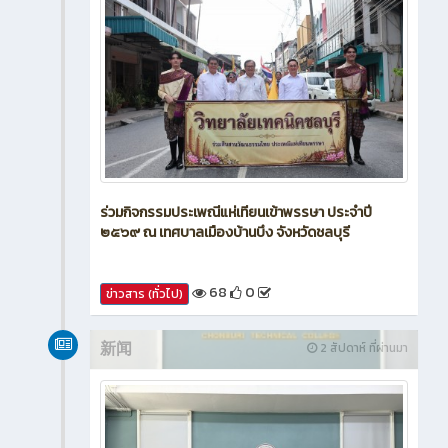
ร่วมกิจกรรมประเพณีแห่เทียนเข้าพรรษา ประจำปี
๒๕๖๙ ณ เทศบาลเมืองบ้านบึง จังหวัดชลบุรี
68
0
ข่าวสาร (ทั่วไป)
新闻
2 สัปดาห์ ที่ผ่านมา