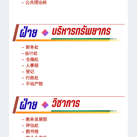
-
基本技能操作
-
公共理论科
- 财务处
-
会计处
- 仓储处
- 人事部
- 登记
- 行政处
- 不动产部
- 教务发展部
- 评估处