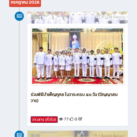
กรกฎาคม 2026
新闻
1 สัปดาห์ ที่ผ่านมา
ร่วมพิธีบำเพ็ญกุศล ในวาระครบ ๕๐ วัน (ปัญญาสม
วาร)
77
0
ข่าวสาร (ทั่วไป)