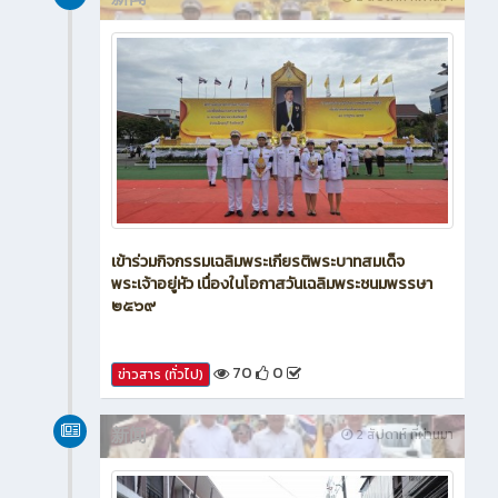
新闻
2 สัปดาห์ ที่ผ่านมา
เข้าร่วมกิจกรรมเฉลิมพระเกียรติพระบาทสมเด็จ
พระเจ้าอยู่หัว เนื่องในโอกาสวันเฉลิมพระชนมพรรษา
๒๕๖๙
70
0
ข่าวสาร (ทั่วไป)
新闻
2 สัปดาห์ ที่ผ่านมา