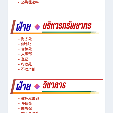
-
公共理论科
- 财务处
-
会计处
- 仓储处
- 人事部
- 登记
- 行政处
- 不动产部
- 教务发展部
- 评估处
- 图书馆