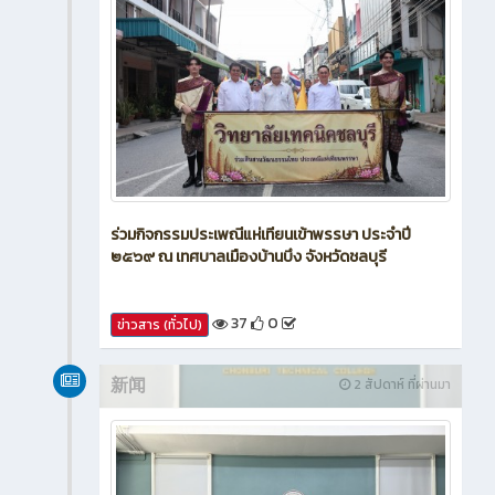
ร่วมกิจกรรมประเพณีแห่เทียนเข้าพรรษา ประจำปี
๒๕๖๙ ณ เทศบาลเมืองบ้านบึง จังหวัดชลบุรี
37
0
ข่าวสาร (ทั่วไป)
新闻
2 สัปดาห์ ที่ผ่านมา