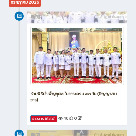
กรกฎาคม 2026
新闻
1 สัปดาห์ ที่ผ่านมา
ร่วมพิธีบำเพ็ญกุศล ในวาระครบ ๕๐ วัน (ปัญญาสม
วาร)
46
0
ข่าวสาร (ทั่วไป)
新闻
1 สัปดาห์ ที่ผ่านมา