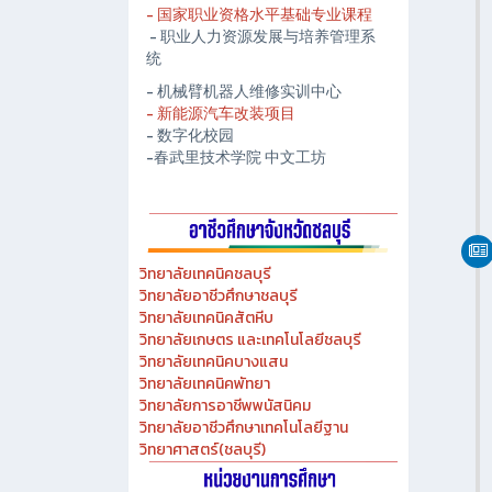
- 春武里技术学院人工智能中心
- 国家职业资格水平基础专业课程
- 职业人力资源发展与培养管理系
统
- 机械臂机器人维修实训中心
- 新能源汽车改装项目
- 数字化校园
-春武里技术学院 中文工坊
วิทยาลัยเทคนิคชลบุรี
วิทยาลัยอาชีวศึกษาชลบุรี
วิทยาลัยเทคนิคสัตหีบ
วิทยาลัยเกษตร และเทคโนโลยีชลบุรี
วิทยาลัยเทคนิคบางแสน
วิทยาลัยเทคนิคพัทยา