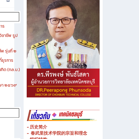
การ
ิชาชีพ รูป
 รุ่นที่ ๒
ี่ธุรการ
ฑิต (ทล.บ.)
ึกษา ๒๕๖๙