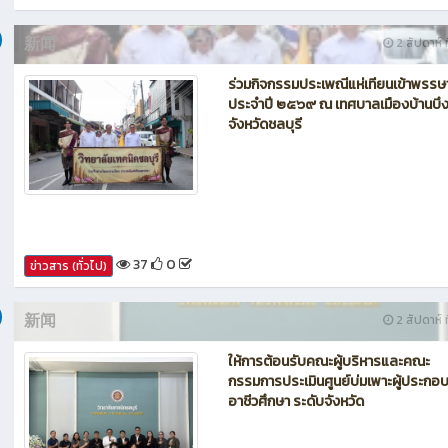
42
0
ข่าวสาร (ทั่วไป)
新闻
2 สัปดาห์ ท
ร่วมกิจกรรมประเพณีแห่เทียนเข้าพรรษ
ประจำปี ๒๕๖๙ ณ เทศบาลเมืองบ้านบึ
จังหวัดชลบุรี
37
0
ข่าวสาร (ทั่วไป)
新闻
2 สัปดาห์ ท
ให้การต้อนรับคณะผู้บริหารและคณะ