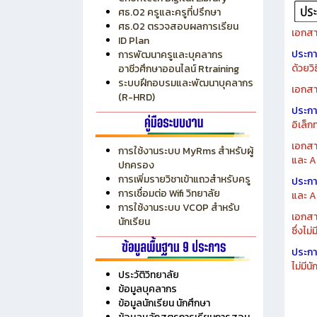
ระบบบริหารงบประมาณ MyPSD
แผนกา
ระบบบริหารจัดการสถานศึกษา
แผนกา
RMS
Chontech Digital Library
ศธ.02 ครูและครูที่ปรึกษา
ศธ.02 ตรวจสอบผลการเรียน
เอกสา
ID Plan
ประก
การพัฒนาครูและบุคลากร
ด้วยว
อาชีวศึกษาออนไลน์ Rtraining
ระบบฝึกอบรมและพัฒนาบุคลากร
เอกสา
(R-HRD)
ประก
อิเล็ก
เอกสา
การใช้งานระบบ MyRms สำหรับผู้
และ A
ปกครอง
การเพิ่มรายวิชาเข้าแถวสำหรับครู
ประก
การเชื่อมต่อ Wifi วิทยาลัย
และ A
การใช้งานระบบ VCOP สำหรับ
เอกสา
นักเรียน
ซึ่งไม
ประก