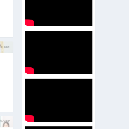
บการ
ี่ผ่านมา