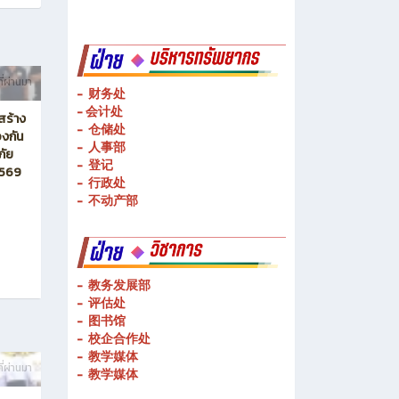
-
物流管理
-
基础技术操作
-
基本技能操作
-
公共理论科
ี่ผ่านมา
- 财务处
-
会计处
สร้าง
- 仓储处
งกัน
- 人事部
ภัย
- 登记
2569
- 行政处
- 不动产部
- 教务发展部
- 评估处
- 图书馆