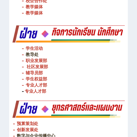
- 图书馆
- 校企合作处
- 教学媒体
- 教学媒体
- 学生活动
-
教导处
- 职业发展部
-
社区发展部
- 辅导员部
- 学生权益部
-
专业人才部
-
专业人才部
- 预算策划处