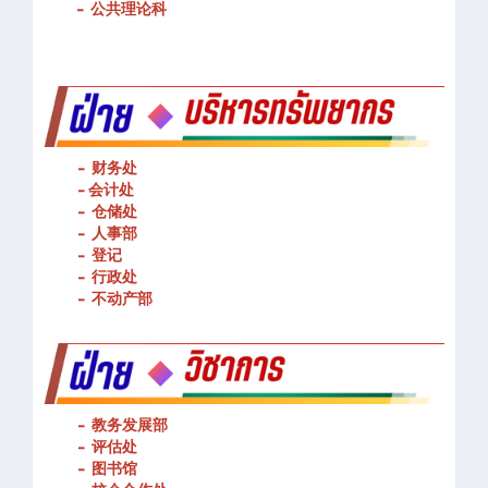
-
基本技能操作
-
公共理论科
- 财务处
-
会计处
- 仓储处
- 人事部
- 登记
- 行政处
- 不动产部
- 教务发展部
- 评估处