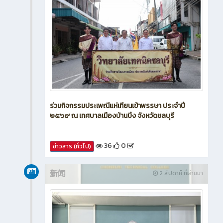
ร่วมกิจกรรมประเพณีแห่เทียนเข้าพรรษา ประจำปี
๒๕๖๙ ณ เทศบาลเมืองบ้านบึง จังหวัดชลบุรี
36
0
ข่าวสาร (ทั่วไป)
新闻
2 สัปดาห์ ที่ผ่านมา