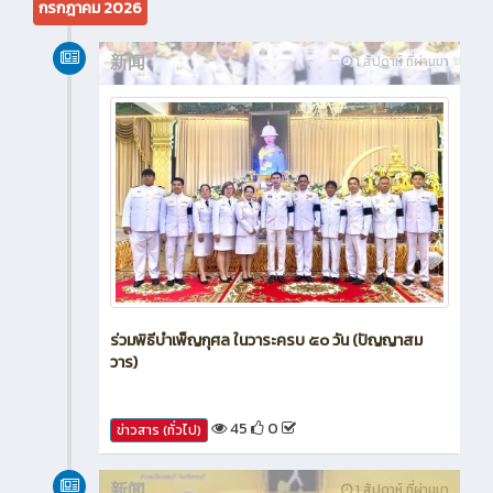
กรกฎาคม 2026
新闻
1 สัปดาห์ ที่ผ่านมา
ร่วมพิธีบำเพ็ญกุศล ในวาระครบ ๕๐ วัน (ปัญญาสม
วาร)
45
0
ข่าวสาร (ทั่วไป)