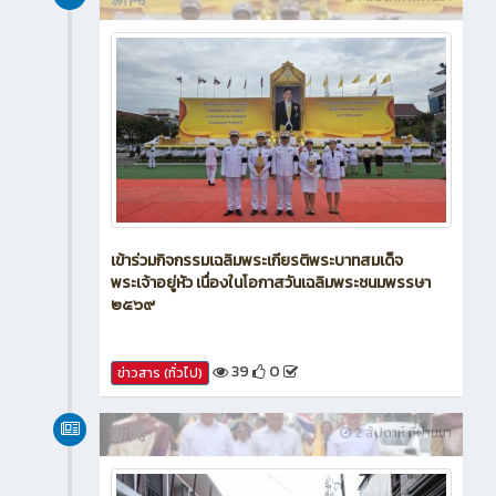
新闻
1 สัปดาห์ ที่ผ่านมา
เข้าร่วมกิจกรรมเฉลิมพระเกียรติพระบาทสมเด็จ
พระเจ้าอยู่หัว เนื่องในโอกาสวันเฉลิมพระชนมพรรษา
๒๕๖๙
39
0
ข่าวสาร (ทั่วไป)
新闻
2 สัปดาห์ ที่ผ่านมา