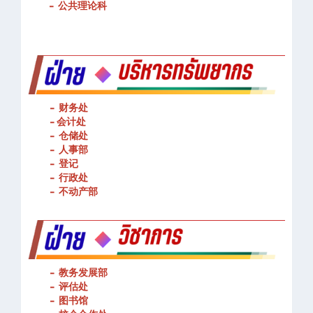
-
公共理论科
- 财务处
-
会计处
- 仓储处
- 人事部
- 登记
- 行政处
- 不动产部
- 教务发展部
- 评估处
- 图书馆