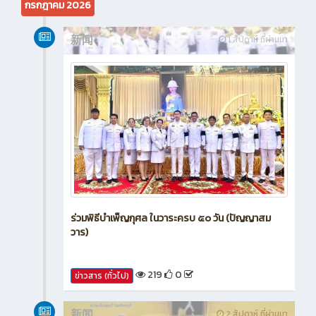
กรกฎาคม 2026
新闻
1 สัปดาห์ ที่ผ่านมา
ร่วมพิธีบำเพ็ญกุศล ในวาระครบ ๕๐ วัน (ปัญญาสม
วาร)
219
0
ข่าวสาร (ทั่วไป)
新闻
2 สัปดาห์ ที่ผ่านมา