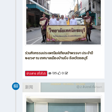
ร่วมกิจกรรมประเพณีแห่เทียนเข้าพรรษา ประจำปี
๒๕๖๙ ณ เทศบาลเมืองบ้านบึง จังหวัดชลบุรี
135
0
ข่าวสาร (ทั่วไป)
新闻
2 สัปดาห์ ที่ผ่านมา