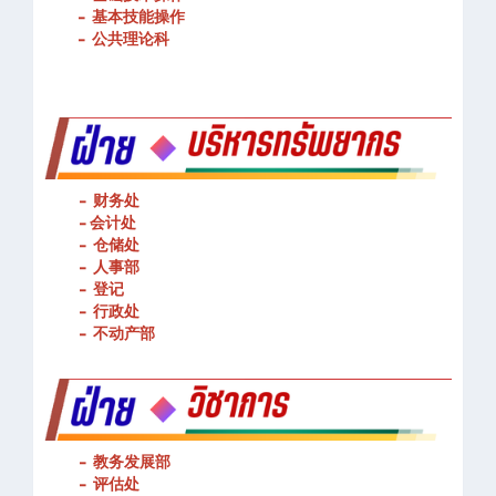
-
基本技能操作
-
公共理论科
- 财务处
-
会计处
- 仓储处
- 人事部
- 登记
- 行政处
- 不动产部
- 教务发展部
- 评估处