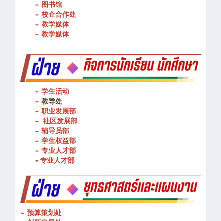
- 图书馆
- 校企合作处
- 教学媒体
- 教学媒体
- 学生活动
-
教导处
- 职业发展部
-
社区发展部
- 辅导员部
- 学生权益部
-
专业人才部
-
专业人才部
- 预算策划处