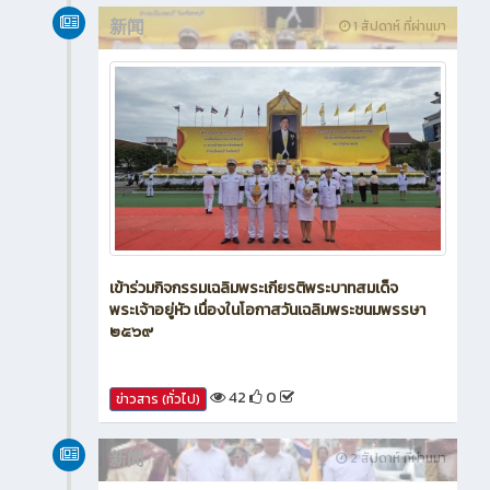
新闻
1 สัปดาห์ ที่ผ่านมา
เข้าร่วมกิจกรรมเฉลิมพระเกียรติพระบาทสมเด็จ
พระเจ้าอยู่หัว เนื่องในโอกาสวันเฉลิมพระชนมพรรษา
๒๕๖๙
42
0
ข่าวสาร (ทั่วไป)
新闻
2 สัปดาห์ ที่ผ่านมา