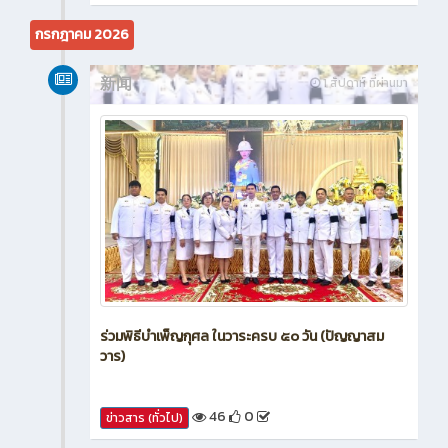
กรกฎาคม 2026
新闻
1 สัปดาห์ ที่ผ่านมา
ร่วมพิธีบำเพ็ญกุศล ในวาระครบ ๕๐ วัน (ปัญญาสม
วาร)
46
0
ข่าวสาร (ทั่วไป)