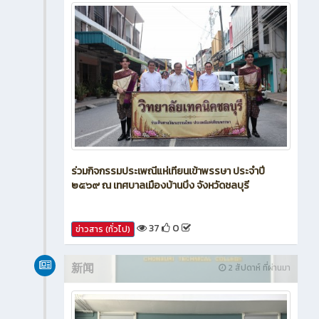
ร่วมกิจกรรมประเพณีแห่เทียนเข้าพรรษา ประจำปี
๒๕๖๙ ณ เทศบาลเมืองบ้านบึง จังหวัดชลบุรี
37
0
ข่าวสาร (ทั่วไป)
新闻
2 สัปดาห์ ที่ผ่านมา