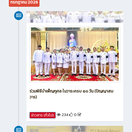
กรกฎาคม 2026
新闻
1 สัปดาห์ ที่ผ่านมา
ร่วมพิธีบำเพ็ญกุศล ในวาระครบ ๕๐ วัน (ปัญญาสม
วาร)
234
0
ข่าวสาร (ทั่วไป)
新闻
2 สัปดาห์ ที่ผ่านมา