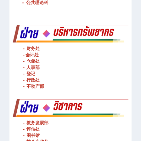
-
公共理论科
- 财务处
-
会计处
- 仓储处
- 人事部
- 登记
- 行政处
- 不动产部
- 教务发展部
- 评估处
- 图书馆