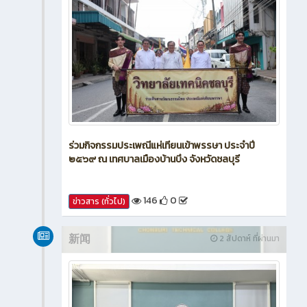
ร่วมกิจกรรมประเพณีแห่เทียนเข้าพรรษา ประจำปี
๒๕๖๙ ณ เทศบาลเมืองบ้านบึง จังหวัดชลบุรี
146
0
ข่าวสาร (ทั่วไป)
新闻
2 สัปดาห์ ที่ผ่านมา