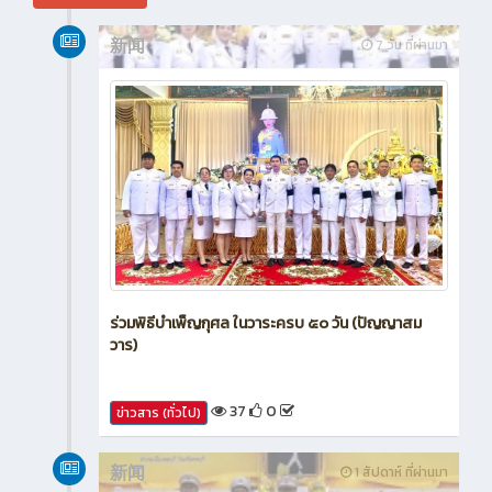
新闻
7 วัน ที่ผ่านมา
ร่วมพิธีบำเพ็ญกุศล ในวาระครบ ๕๐ วัน (ปัญญาสม
วาร)
37
0
ข่าวสาร (ทั่วไป)
新闻
1 สัปดาห์ ที่ผ่านมา