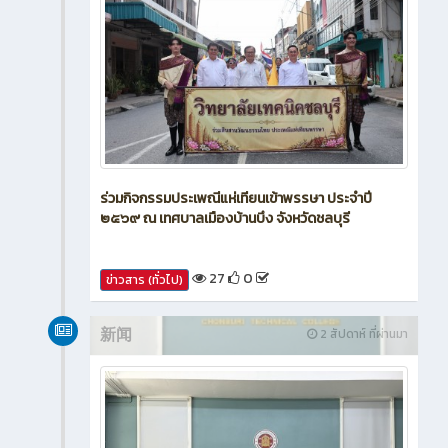
ร่วมกิจกรรมประเพณีแห่เทียนเข้าพรรษา ประจำปี
๒๕๖๙ ณ เทศบาลเมืองบ้านบึง จังหวัดชลบุรี
27
0
ข่าวสาร (ทั่วไป)
新闻
2 สัปดาห์ ที่ผ่านมา