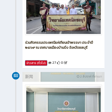
ร่วมกิจกรรมประเพณีแห่เทียนเข้าพรรษา ประจำปี
๒๕๖๙ ณ เทศบาลเมืองบ้านบึง จังหวัดชลบุรี
27
0
ข่าวสาร (ทั่วไป)
新闻
2 สัปดาห์ ที่ผ่านมา