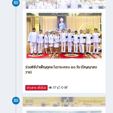
新闻
7 วัน ที่ผ่านมา
ร่วมพิธีบำเพ็ญกุศล ในวาระครบ ๕๐ วัน (ปัญญาสม
วาร)
37
0
ข่าวสาร (ทั่วไป)
新闻
1 สัปดาห์ ที่ผ่านมา