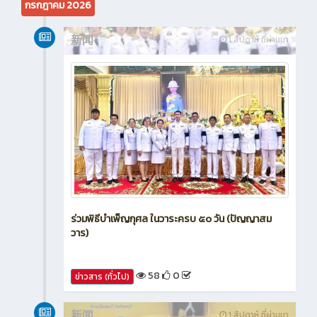
กรกฎาคม 2026
新闻
1 สัปดาห์ ที่ผ่านมา
ร่วมพิธีบำเพ็ญกุศล ในวาระครบ ๕๐ วัน (ปัญญาสม
วาร)
58
0
ข่าวสาร (ทั่วไป)
新闻
1 สัปดาห์ ที่ผ่านมา