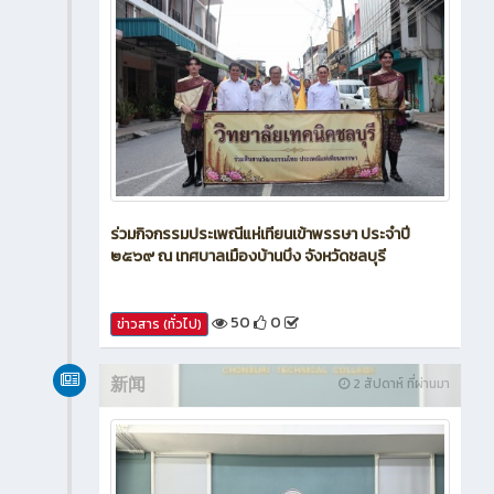
ร่วมกิจกรรมประเพณีแห่เทียนเข้าพรรษา ประจำปี
๒๕๖๙ ณ เทศบาลเมืองบ้านบึง จังหวัดชลบุรี
50
0
ข่าวสาร (ทั่วไป)
新闻
2 สัปดาห์ ที่ผ่านมา