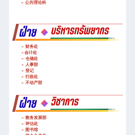
-
公共理论科
- 财务处
-
会计处
- 仓储处
- 人事部
- 登记
- 行政处
- 不动产部
- 教务发展部
- 评估处
- 图书馆