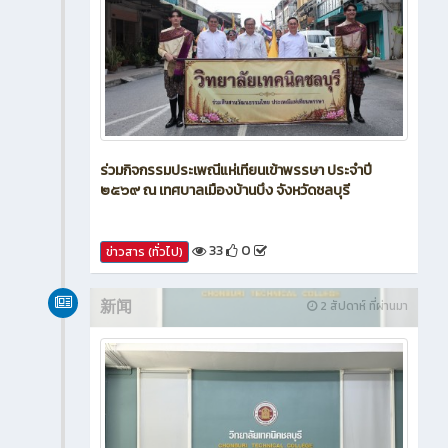
ร่วมกิจกรรมประเพณีแห่เทียนเข้าพรรษา ประจำปี
๒๕๖๙ ณ เทศบาลเมืองบ้านบึง จังหวัดชลบุรี
33
0
ข่าวสาร (ทั่วไป)
新闻
2 สัปดาห์ ที่ผ่านมา