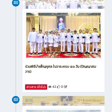
新闻
1 สัปดาห์ ที่ผ่านมา
ร่วมพิธีบำเพ็ญกุศล ในวาระครบ ๕๐ วัน (ปัญญาสม
วาร)
42
0
ข่าวสาร (ทั่วไป)
新闻
1 สัปดาห์ ที่ผ่านมา