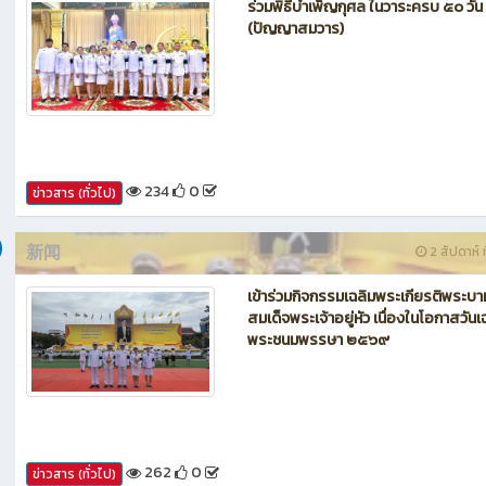
新闻
1 สัปดาห์ ท
ร่วมพิธีบำเพ็ญกุศล ในวาระครบ ๕๐ วัน
(ปัญญาสมวาร)
234
0
ข่าวสาร (ทั่วไป)
新闻
2 สัปดาห์ ท
เข้าร่วมกิจกรรมเฉลิมพระเกียรติพระบา
สมเด็จพระเจ้าอยู่หัว เนื่องในโอกาสวันเ
พระชนมพรรษา ๒๕๖๙