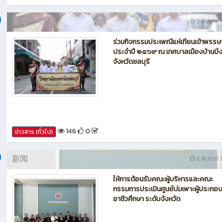
262
0
ข่าวสาร (ทั่วไป)
新闻
2 สัปดาห์ ท
ร่วมกิจกรรมประเพณีแห่เทียนเข้าพรรษ
ประจำปี ๒๕๖๙ ณ เทศบาลเมืองบ้านบึ
จังหวัดชลบุรี
146
0
ข่าวสาร (ทั่วไป)
新闻
2 สัปดาห์ ท
ให้การต้อนรับคณะผู้บริหารและคณะ