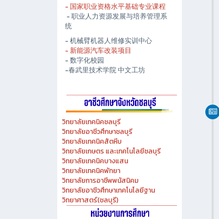
- 春武里技术学院人工智能中心
- 国家职业资格水平基础专业课程
- 职业人力资源发展与培养管理系
统
- 机械臂机器人维修实训中心
- 新能源汽车改装项目
- 数字化校园
-春武里技术学院 中文工坊
วิทยาลัยเทคนิคชลบุรี
วิทยาลัยอาชีวศึกษาชลบุรี
วิทยาลัยเทคนิคสัตหีบ
วิทยาลัยเกษตร และเทคโนโลยีชลบุรี
วิทยาลัยเทคนิคบางแสน
วิทยาลัยเทคนิคพัทยา