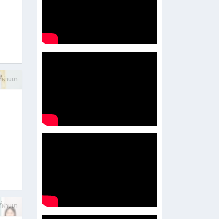
บการ
ี่ผ่านมา