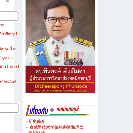
การ
ิชาชีพ รูป
 รุ่นที่ ๒
ี่ธุรการ
ฑิต (ทล.บ.)
ึกษา ๒๕๖๙