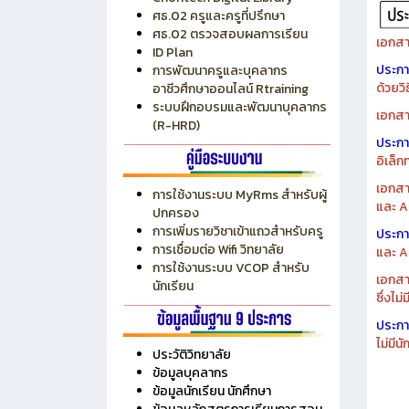
ระบบบริหารงบประมาณ MyPSD
แผนกา
ระบบบริหารจัดการสถานศึกษา
แผนกา
RMS
Chontech Digital Library
ศธ.02 ครูและครูที่ปรึกษา
ศธ.02 ตรวจสอบผลการเรียน
เอกสา
ID Plan
ประก
การพัฒนาครูและบุคลากร
ด้วยว
อาชีวศึกษาออนไลน์ Rtraining
ระบบฝึกอบรมและพัฒนาบุคลากร
เอกสา
(R-HRD)
ประก
อิเล็ก
เอกสา
การใช้งานระบบ MyRms สำหรับผู้
และ A
ปกครอง
การเพิ่มรายวิชาเข้าแถวสำหรับครู
ประก
การเชื่อมต่อ Wifi วิทยาลัย
และ A
การใช้งานระบบ VCOP สำหรับ
เอกสา
นักเรียน
ซึ่งไม
ประก