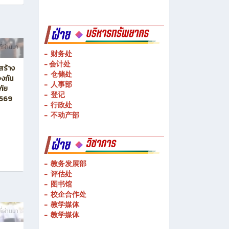
-
物流管理
-
基础技术操作
-
基本技能操作
-
公共理论科
ี่ผ่านมา
- 财务处
-
会计处
สร้าง
- 仓储处
งกัน
- 人事部
ภัย
- 登记
2569
- 行政处
- 不动产部
- 教务发展部
- 评估处
- 图书馆