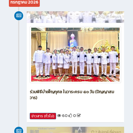
กรกฎาคม 2026
新闻
1 สัปดาห์ ที่ผ่านมา
ร่วมพิธีบำเพ็ญกุศล ในวาระครบ ๕๐ วัน (ปัญญาสม
วาร)
60
0
ข่าวสาร (ทั่วไป)
新闻
2 สัปดาห์ ที่ผ่านมา