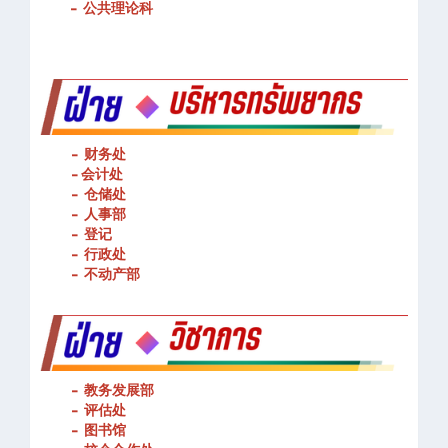
-
公共理论科
- 财务处
-
会计处
- 仓储处
- 人事部
- 登记
- 行政处
- 不动产部
- 教务发展部
- 评估处
- 图书馆