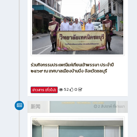
ร่วมกิจกรรมประเพณีแห่เทียนเข้าพรรษา ประจำปี
๒๕๖๙ ณ เทศบาลเมืองบ้านบึง จังหวัดชลบุรี
52
0
ข่าวสาร (ทั่วไป)
新闻
2 สัปดาห์ ที่ผ่านมา