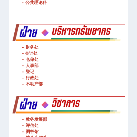
-
公共理论科
- 财务处
-
会计处
- 仓储处
- 人事部
- 登记
- 行政处
- 不动产部
- 教务发展部
- 评估处
- 图书馆