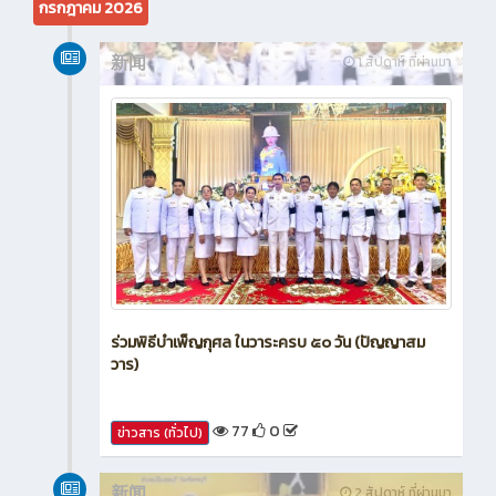
กรกฎาคม 2026
新闻
1 สัปดาห์ ที่ผ่านมา
ร่วมพิธีบำเพ็ญกุศล ในวาระครบ ๕๐ วัน (ปัญญาสม
วาร)
77
0
ข่าวสาร (ทั่วไป)
新闻
2 สัปดาห์ ที่ผ่านมา