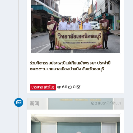
ร่วมกิจกรรมประเพณีแห่เทียนเข้าพรรษา ประจำปี
๒๕๖๙ ณ เทศบาลเมืองบ้านบึง จังหวัดชลบุรี
68
0
ข่าวสาร (ทั่วไป)
新闻
2 สัปดาห์ ที่ผ่านมา