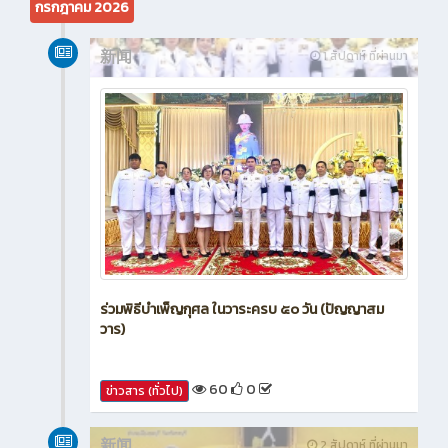
กรกฎาคม 2026
新闻
1 สัปดาห์ ที่ผ่านมา
ร่วมพิธีบำเพ็ญกุศล ในวาระครบ ๕๐ วัน (ปัญญาสม
วาร)
60
0
ข่าวสาร (ทั่วไป)