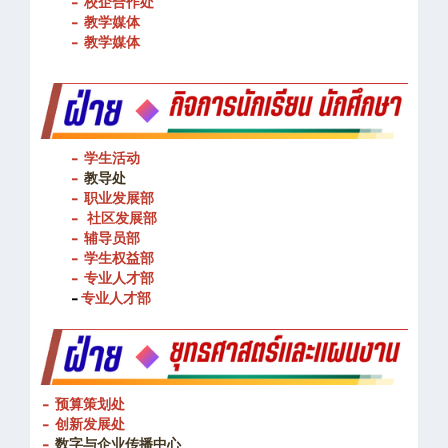
- 图书馆
- 校企合作处
- 教学媒体
- 教学媒体
- 学生活动
-
教导处
- 职业发展部
-
社区发展部
- 辅导员部
- 学生权益部
-
专业人才部
-
专业人才部
- 预算策划处