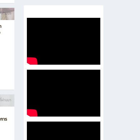
ี่ผ่านมา
า
ง
ี่ผ่านมา
บการ