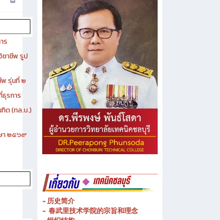
การ
ิชาชีพ รูป
 รุ่นที่ ๒
ี่ธุรการ
ฑิต (ทล.บ.)
ึกษา ๒๕๖๙
- 历史简介
- 春武里技术学院的宗旨和理念