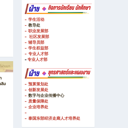
- 学生活动
-
教导处
- 职业发展部
-
社区发展部
- 辅导员部
- 学生权益部
-
专业人才部
-
专业人才部
ี่ผ่านมา
ท
ฉลิม
- 预算策划处
- 创新发展处
-
数字与企业传播中心
- 质量保障处
- 企业培养处
-
- 泰国东部经济走廊人才培养处