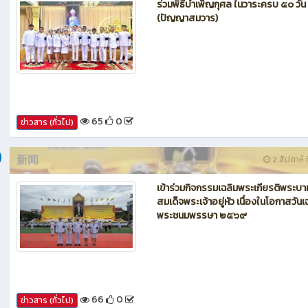
ร่วมพิธีบำเพ็ญกุศล ในวาระครบ ๕๐ วัน
(ปัญญาสมวาร)
65
0
ข่าวสาร (ทั่วไป)
新闻
2 สัปดาห์ ท
เข้าร่วมกิจกรรมเฉลิมพระเกียรติพระบา
สมเด็จพระเจ้าอยู่หัว เนื่องในโอกาสวันเ
พระชนมพรรษา ๒๕๖๙
66
0
ข่าวสาร (ทั่วไป)