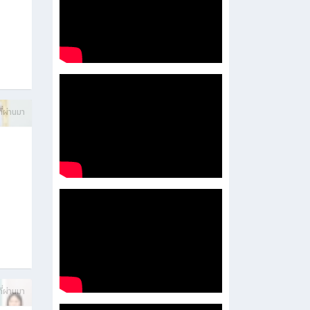
ี่ผ่านมา
ี่ผ่านมา