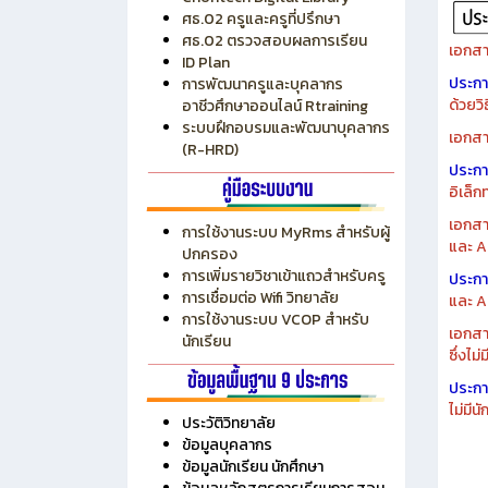
ศธ.02 ครูและครูที่ปรึกษา
ศธ.02 ตรวจสอบผลการเรียน
เอกสา
ID Plan
ประก
การพัฒนาครูและบุคลากร
ด้วยว
อาชีวศึกษาออนไลน์ Rtraining
ระบบฝึกอบรมและพัฒนาบุคลากร
เอกสา
(R-HRD)
ประก
อิเล็ก
เอกสา
การใช้งานระบบ MyRms สำหรับผู้
และ A
ปกครอง
การเพิ่มรายวิชาเข้าแถวสำหรับครู
ประก
การเชื่อมต่อ Wifi วิทยาลัย
และ A
การใช้งานระบบ VCOP สำหรับ
เอกสา
นักเรียน
ซึ่งไม
ประก
ไม่มี
ประวัติวิทยาลัย
ข้อมูลบุคลากร
ข้อมูลนักเรียน นักศึกษา