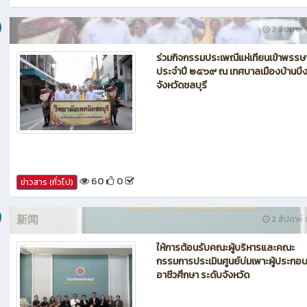
新闻
2 สัปดาห์ ท
ร่วมกิจกรรมประเพณีแห่เทียนเข้าพรรษ
ประจำปี ๒๕๖๙ ณ เทศบาลเมืองบ้านบึ
จังหวัดชลบุรี
60
0
ข่าวสาร (ทั่วไป)
新闻
2 สัปดาห์ ท
ให้การต้อนรับคณะผู้บริหารและคณะ
กรรมการประเมินศูนย์บ่มเพาะผู้ประกอ
อาชีวศึกษา ระดับจังหวัด