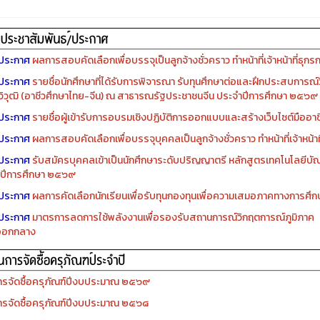
ประกาศ
ผลการสอบคัดเลือกเพื่อบรรจุเป็นลูกจ้างชั่วคราว ทำหน้าที่เจ้าหน้าที่ธุกร
ประกาศ
รายชื่อนักศึกษาที่ได้รับการพิจารณา รับทุนศึกษาต่อและฝึกประสบการณ์ว
ิวุฒิ (อาชีวศึกษาไทย-จีน) ณ สาธารณรัฐประชาชนจีน ประจำปีการศึกษา ๒๕๖๙
ประกาศ
รายชื่อผู้เข้ารับการอบรมเชิงปฏิบัติการออกแบบและสร้างเว็บไซต์มืออาชีพ
ประกาศ
ผลการสอบคัดเลือกเพื่อบรรจุบุคคลเป็นลูกจ้างชั่วคราว ทำหน้าที่เจ้าหน้าท
ประกาศ
รับสมัครบุคคลเข้าเป็นนักศึกษาระดับปริญญาตรี หลักสูตรเทคโนโลยีบัณ
ปีการศึกษา ๒๕๖๙
ประกาศ
ผลการคัดเลือกนักเรียนเพื่อรับทุนกองทุนเพื่อความเสมอภาคทางการศ
ประกาศ
มาตรการลดการใช้พลังงานเพื่อรองรับสถานการณ์วิกฤตการณ์ภูมิภาค
ออกกลาง
รจัดซื้อครุภัณฑ์ปีงบประมาณ ๒๕๖๙
รจัดซื้อครุภัณฑ์ปีงบประมาณ ๒๕๖๘