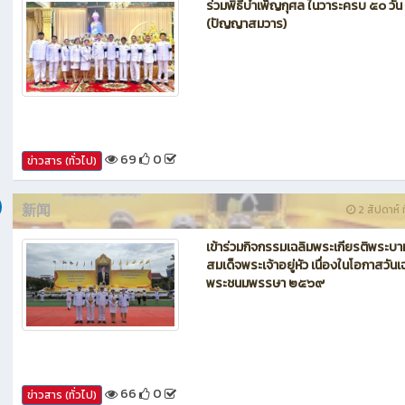
新闻
1 สัปดาห์ ท
ร่วมพิธีบำเพ็ญกุศล ในวาระครบ ๕๐ วัน
(ปัญญาสมวาร)
69
0
ข่าวสาร (ทั่วไป)
新闻
2 สัปดาห์ ท
เข้าร่วมกิจกรรมเฉลิมพระเกียรติพระบา
สมเด็จพระเจ้าอยู่หัว เนื่องในโอกาสวันเ
พระชนมพรรษา ๒๕๖๙