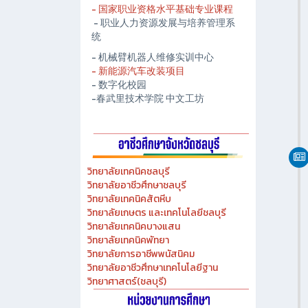
- 春武里技术学院人工智能中心
- 国家职业资格水平基础专业课程
- 职业人力资源发展与培养管理系
统
- 机械臂机器人维修实训中心
- 新能源汽车改装项目
- 数字化校园
-春武里技术学院 中文工坊
วิทยาลัยเทคนิคชลบุรี
วิทยาลัยอาชีวศึกษาชลบุรี
วิทยาลัยเทคนิคสัตหีบ
วิทยาลัยเกษตร และเทคโนโลยีชลบุรี
วิทยาลัยเทคนิคบางแสน
วิทยาลัยเทคนิคพัทยา