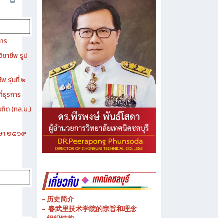
การ
ิชาชีพ รูป
 รุ่นที่ ๒
ี่ธุรการ
ฑิต (ทล.บ.)
ึกษา ๒๕๖๙