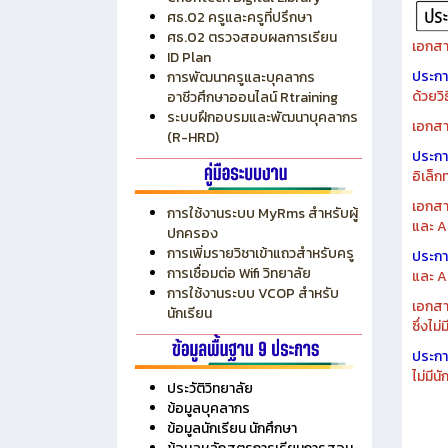
ระบบบริหารงบประมาณ MyPSD
แผนกา
ระบบบริหารจัดการสถานศึกษา
แผนกา
RMS
Chontech Digital Library
ศธ.02 ครูและครูที่ปรึกษา
ศธ.02 ตรวจสอบผลการเรียน
เอกสา
ID Plan
ประก
การพัฒนาครูและบุคลากร
ด้วยว
อาชีวศึกษาออนไลน์ Rtraining
ระบบฝึกอบรมและพัฒนาบุคลากร
เอกสา
(R-HRD)
ประก
อิเล็ก
เอกสา
การใช้งานระบบ MyRms สำหรับผู้
และ A
ปกครอง
การเพิ่มรายวิชาเข้าแถวสำหรับครู
ประก
การเชื่อมต่อ Wifi วิทยาลัย
และ A
การใช้งานระบบ VCOP สำหรับ
เอกสา
นักเรียน
ซึ่งไม
ประก