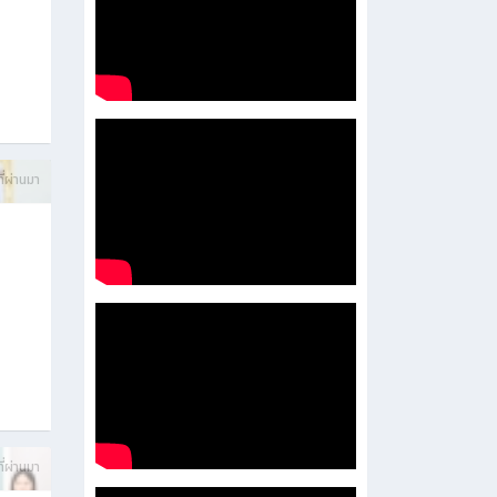
บการ
ี่ผ่านมา