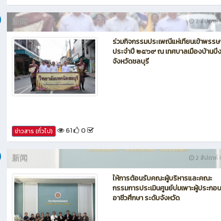
66
0
ข่าวสาร (ทั่วไป)
新闻
2 สัปดาห์ ท
ร่วมกิจกรรมประเพณีแห่เทียนเข้าพรรษ
ประจำปี ๒๕๖๙ ณ เทศบาลเมืองบ้านบึ
จังหวัดชลบุรี
61
0
ข่าวสาร (ทั่วไป)
新闻
2 สัปดาห์ ท
ให้การต้อนรับคณะผู้บริหารและคณะ