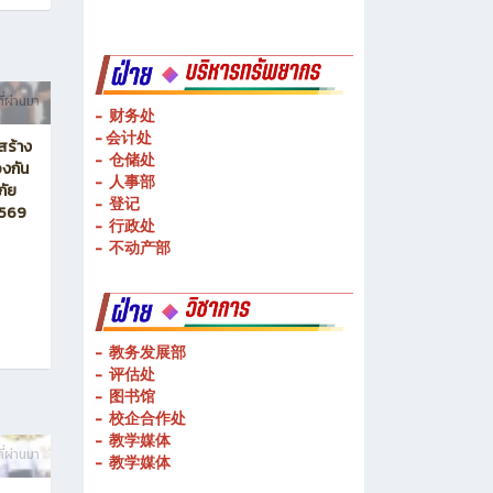
-
物流管理
-
基础技术操作
-
基本技能操作
-
公共理论科
ี่ผ่านมา
- 财务处
-
会计处
สร้าง
- 仓储处
งกัน
- 人事部
ภัย
- 登记
2569
- 行政处
- 不动产部
- 教务发展部
- 评估处
- 图书馆