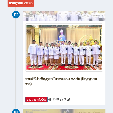
กรกฎาคม 2026
新闻
2 สัปดาห์ ที่ผ่านมา
ร่วมพิธีบำเพ็ญกุศล ในวาระครบ ๕๐ วัน (ปัญญาสม
วาร)
248
0
ข่าวสาร (ทั่วไป)