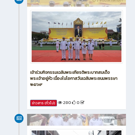
新闻
2 สัปดาห์ ที่ผ่านมา
เข้าร่วมกิจกรรมเฉลิมพระเกียรติพระบาทสมเด็จ
พระเจ้าอยู่หัว เนื่องในโอกาสวันเฉลิมพระชนมพรรษา
๒๕๖๙
280
0
ข่าวสาร (ทั่วไป)
新闻
2 สัปดาห์ ที่ผ่านมา