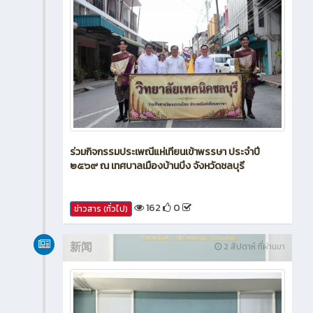
ร่วมกิจกรรมประเพณีแห่เทียนเข้าพรรษา ประจำปี
๒๕๖๙ ณ เทศบาลเมืองบ้านบึง จังหวัดชลบุรี
162
0
ข่าวสาร (ทั่วไป)
新闻
2 สัปดาห์ ที่ผ่านมา