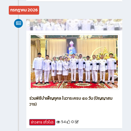
กรกฎาคม 2026
新闻
1 สัปดาห์ ที่ผ่านมา
ร่วมพิธีบำเพ็ญกุศล ในวาระครบ ๕๐ วัน (ปัญญาสม
วาร)
54
0
ข่าวสาร (ทั่วไป)