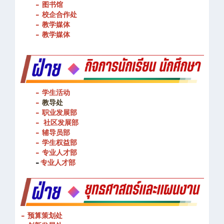
- 图书馆
- 校企合作处
- 教学媒体
- 教学媒体
- 学生活动
-
教导处
- 职业发展部
-
社区发展部
- 辅导员部
- 学生权益部
-
专业人才部
-
专业人才部
- 预算策划处