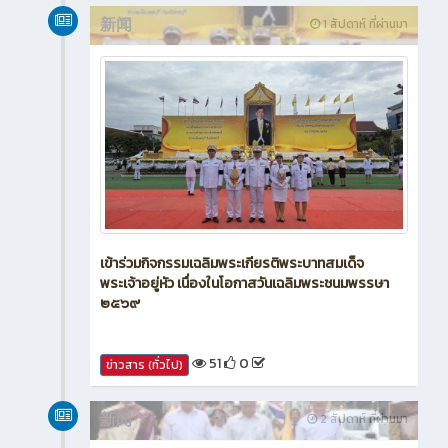
新闻
1 สัปดาห์ ที่ผ่านมา
เข้าร่วมกิจกรรมเฉลิมพระเกียรติพระบาทสมเด็จ
พระเจ้าอยู่หัว เนื่องในโอกาสวันเฉลิมพระชนมพรรษา
๒๕๖๙
51
0
ข่าวสาร (ทั่วไป)
新闻
2 สัปดาห์ ที่ผ่านมา