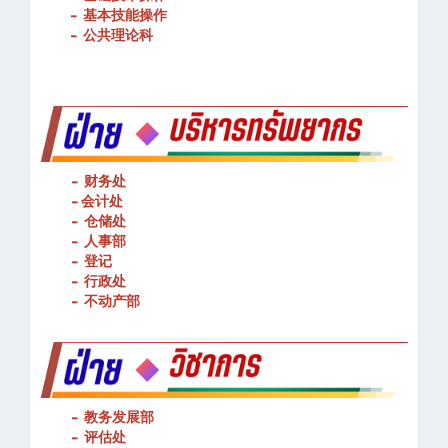
-
基本技能操作
-
公共理论科
- 财务处
-
会计处
- 仓储处
- 人事部
- 登记
- 行政处
- 不动产部
- 教务发展部
- 评估处