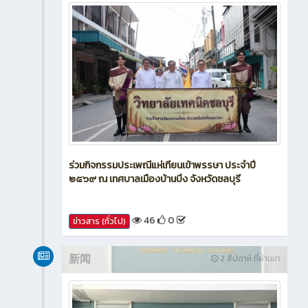
ร่วมกิจกรรมประเพณีแห่เทียนเข้าพรรษา ประจำปี
๒๕๖๙ ณ เทศบาลเมืองบ้านบึง จังหวัดชลบุรี
46
0
ข่าวสาร (ทั่วไป)
新闻
2 สัปดาห์ ที่ผ่านมา