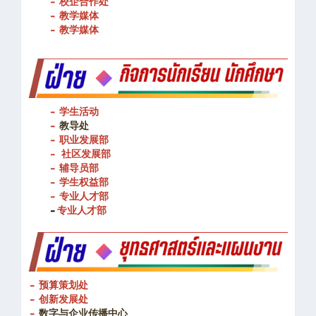
- 图书馆
- 校企合作处
- 教学媒体
- 教学媒体
- 学生活动
-
教导处
- 职业发展部
-
社区发展部
- 辅导员部
- 学生权益部
-
专业人才部
-
专业人才部
- 预算策划处