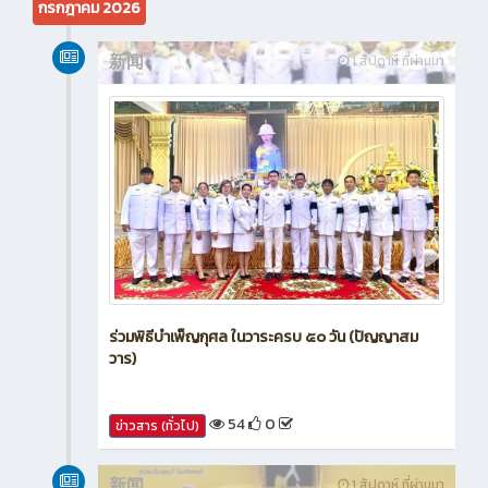
กรกฎาคม 2026
新闻
1 สัปดาห์ ที่ผ่านมา
ร่วมพิธีบำเพ็ญกุศล ในวาระครบ ๕๐ วัน (ปัญญาสม
วาร)
54
0
ข่าวสาร (ทั่วไป)