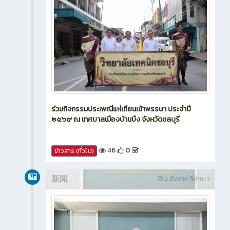
ร่วมกิจกรรมประเพณีแห่เทียนเข้าพรรษา ประจำปี
๒๕๖๙ ณ เทศบาลเมืองบ้านบึง จังหวัดชลบุรี
46
0
ข่าวสาร (ทั่วไป)
新闻
2 สัปดาห์ ที่ผ่านมา