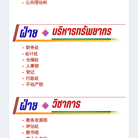
-
基本技能操作
-
公共理论科
- 财务处
-
会计处
- 仓储处
- 人事部
- 登记
- 行政处
- 不动产部
- 教务发展部
- 评估处