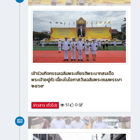
新闻
1 สัปดาห์ ที่ผ่านมา
เข้าร่วมกิจกรรมเฉลิมพระเกียรติพระบาทสมเด็จ
พระเจ้าอยู่หัว เนื่องในโอกาสวันเฉลิมพระชนมพรรษา
๒๕๖๙
51
0
ข่าวสาร (ทั่วไป)
新闻
2 สัปดาห์ ที่ผ่านมา