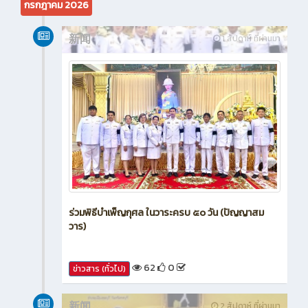
กรกฎาคม 2026
新闻
1 สัปดาห์ ที่ผ่านมา
ร่วมพิธีบำเพ็ญกุศล ในวาระครบ ๕๐ วัน (ปัญญาสม
วาร)
62
0
ข่าวสาร (ทั่วไป)