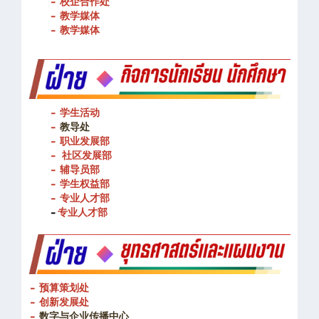
- 图书馆
- 校企合作处
- 教学媒体
- 教学媒体
- 学生活动
-
教导处
- 职业发展部
-
社区发展部
- 辅导员部
- 学生权益部
-
专业人才部
-
专业人才部
- 预算策划处