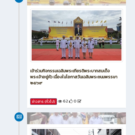
新闻
2 สัปดาห์ ที่ผ่านมา
เข้าร่วมกิจกรรมเฉลิมพระเกียรติพระบาทสมเด็จ
พระเจ้าอยู่หัว เนื่องในโอกาสวันเฉลิมพระชนมพรรษา
๒๕๖๙
62
0
ข่าวสาร (ทั่วไป)
新闻
2 สัปดาห์ ที่ผ่านมา