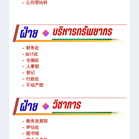
-
基本技能操作
-
公共理论科
- 财务处
-
会计处
- 仓储处
- 人事部
- 登记
- 行政处
- 不动产部
- 教务发展部
- 评估处