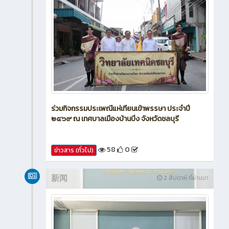
ร่วมกิจกรรมประเพณีแห่เทียนเข้าพรรษา ประจำปี
๒๕๖๙ ณ เทศบาลเมืองบ้านบึง จังหวัดชลบุรี
58
0
ข่าวสาร (ทั่วไป)
新闻
2 สัปดาห์ ที่ผ่านมา